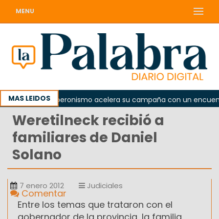
MENU
MAS LEIDOS
ada
El peronismo acelera su campaña con un encuentro 
Weretilneck recibió a
familiares de Daniel
Solano
7 enero 2012
Judiciales
Comentar
Entre los temas que trataron con el
gobernador de la provincia, la familia