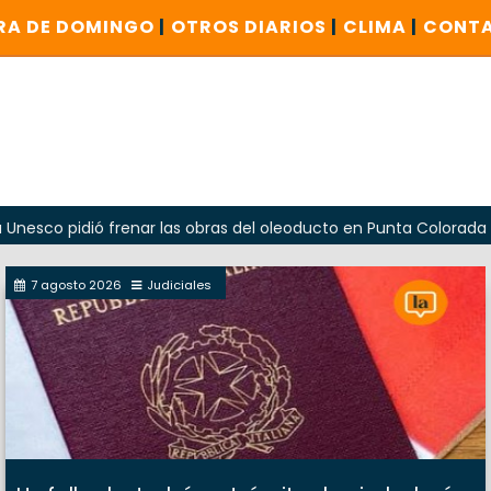
RA DE DOMINGO
|
OTROS DIARIOS
|
CLIMA
|
CONT
idió frenar las obras del oleoducto en Punta Colorada
Od
7 agosto 2026
Judiciales