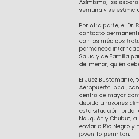
Asimismo, se esperan
semana y se estima u
Por otra parte, el D
contacto permanente y
con los médicos trat
permanece internado-,
Salud y de Familia pa
del menor, quién deb
El Juez Bustamante, t
Aeropuerto local, con 
centro de mayor comp
debido a razones clim
esta situación, ordenó
Neuquén y Chubut, a 
enviar a Río Negro y 
joven lo permitan.