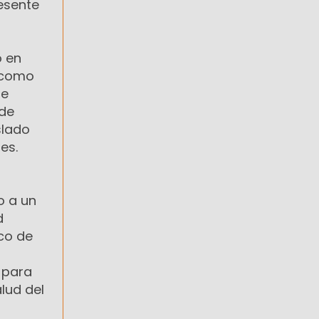
esente
o en
, como
ue
 de
slado
es.
o a un
d
rco de
 para
lud del