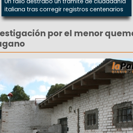
Un fallo destrabó un trámite de ciudadanía
italiana tras corregir registros centenarios
nvestigación por el menor que
Pagano