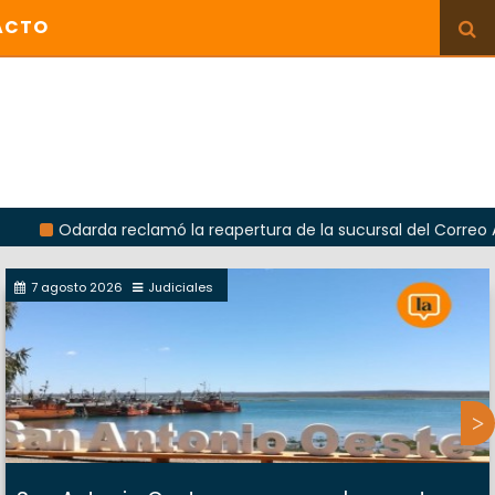
ACTO
arda reclamó la reapertura de la sucursal del Correo Argentino 
7 agosto 2026
Judiciales