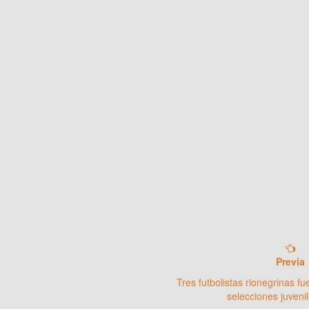
Previa
Tres futbolistas rionegrinas f
selecciones juveni