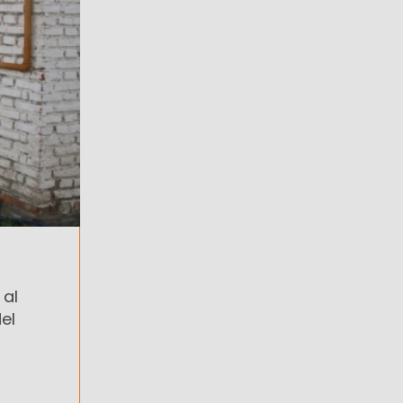
 al
el