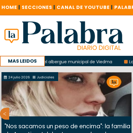
HOME
|
SECCIONES
|
CANAL DE YOUTUBE
|
PALAB
MAS LEIDOS
a explosión del albergue municipal de Viedma
La Unesco p
ña con un encuentro provincial en Roca
24 julio 2026
Judiciales
"Nos sacamos un peso de encima": la familia