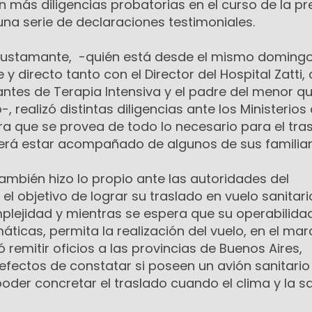
 más diligencias probatorias en el curso de la pr
na serie de declaraciones testimoniales.
r. Bustamante, -quién está desde el mismo doming
 directo tanto con el Director del Hospital Zatti
antes de Terapia Intensiva y el padre del menor q
 realizó distintas diligencias ante los Ministerios
ra que se provea de todo lo necesario para el tra
erá estar acompañado de algunos de sus familiar
ambién hizo lo propio ante las autoridades del
el objetivo de lograr su traslado en vuelo sanitari
lejidad y mientras se espera que su operabilida
áticas, permita la realización del vuelo, en el ma
 remitir oficios a las provincias de Buenos Aires,
efectos de constatar si poseen un avión sanitario
poder concretar el traslado cuando el clima y la sa