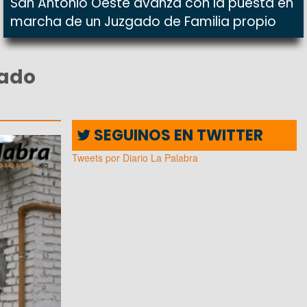
San Antonio Oeste avanza con la puesta en
marcha de un Juzgado de Familia propio
mado
SEGUINOS EN TWITTER
Tweets por Diario La Palabra