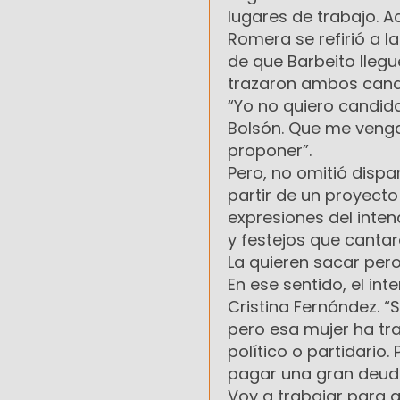
lugares de trabajo. A
Romera se refirió a la
de que Barbeito lleg
trazaron ambos candi
“Yo no quiero candida
Bolsón. Que me venga
proponer”.
Pero, no omitió dispa
partir de un proyecto
expresiones del inte
y festejos que cantar
La quieren sacar per
En ese sentido, el int
Cristina Fernández. “
pero esa mujer ha tra
político o partidario
pagar una gran deuda
Voy a trabajar para 