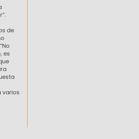
a
r”.
os de
no
 “No
, es
 que
ara
uesta
 varios