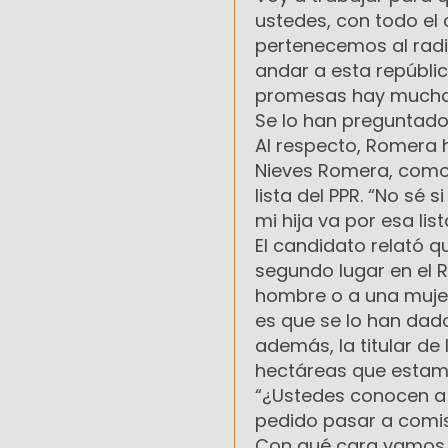
ustedes, con todo el
pertenecemos al radi
andar a esta repúblic
promesas hay mucha
Se lo han preguntado
Al respecto, Romera h
Nieves Romera, como l
lista del PPR. “No sé 
mi hija va por esa list
El candidato relató qu
segundo lugar en el R
hombre o a una mujer 
es que se lo han dado
además, la titular de 
hectáreas que estamo
“¿Ustedes conocen a 
pedido pasar a comis
Con qué cara vamos a