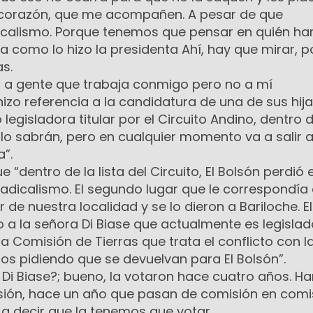
 corazón, que me acompañen. A pesar de que
calismo. Porque tenemos que pensar en quién ha
a como lo hizo la presidenta Ahí, hay que mirar, 
s.
 a gente que trabaja conmigo pero no a mí
izo referencia a la candidatura de una de sus hija
egisladora titular por el Circuito Andino, dentro d
si lo sabrán, pero en cualquier momento va a salir a 
a”.
e “dentro de la lista del Circuito, El Bolsón perdió e
adicalismo. El segundo lugar que le correspondía
de nuestra localidad y se lo dieron a Bariloche. E
 a la señora Di Biase que actualmente es legislad
la Comisión de Tierras que trata el conflicto con l
s pidiendo que se devuelvan para El Bolsón”.
Di Biase?; bueno, la votaron hace cuatro años. Ha
ión, hace un año que pasan de comisión en comis
 decir que la tenemos que votar.