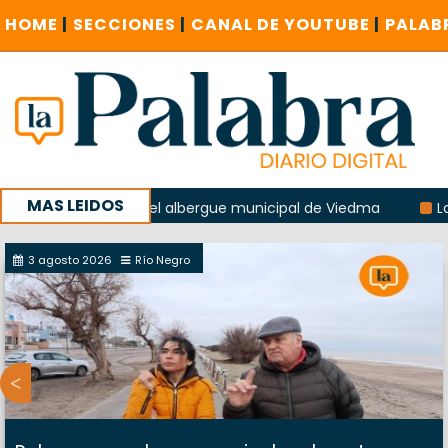
HOME
|
SECCIONES
|
CANAL DE YOUTUBE
|
PALAB
MAS LEIDOS
a explosión del albergue municipal de Viedma
La Unesco p
ña con un encuentro provincial en Roca
3 agosto 2026
Río Negro