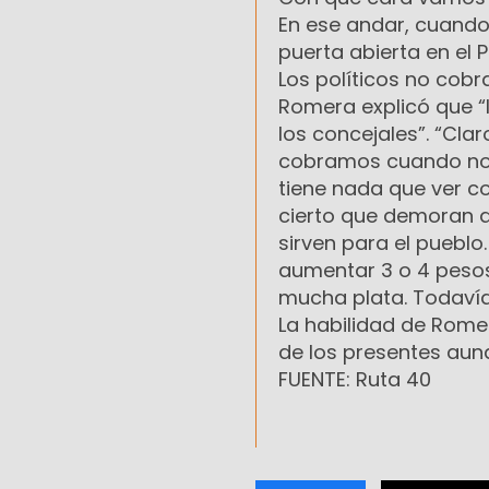
En ese andar, cuando 
puerta abierta en el 
Los políticos no cob
Romera explicó que “l
los concejales”. “Cla
cobramos cuando no h
tiene nada que ver co
cierto que demoran d
sirven para el puebl
aumentar 3 o 4 pesos
mucha plata. Todavía
La habilidad de Romer
de los presentes aunq
FUENTE: Ruta 40