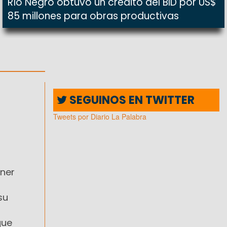
Río Negro obtuvo un crédito del BID por US$
85 millones para obras productivas
SEGUINOS EN TWITTER
Tweets por Diario La Palabra
ner
su
que