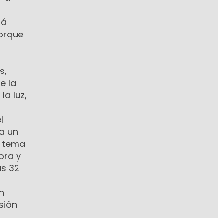
rá
porque
s,
e la
la luz,
l
 a un
l tema
ora y
as 32
n
ión.