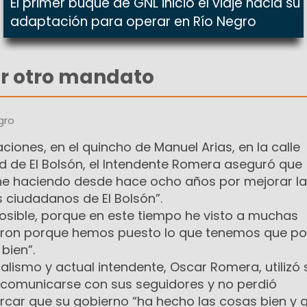
El primer buque de GNL inició el viaje hacia su
adaptación para operar en Río Negro
r otro mandato
gro
ciones, en el quincho de Manuel Arias, en la calle
d de El Bolsón, el Intendente Romera aseguró que
ne haciendo desde hace ocho años por mejorar la
s ciudadanos de El Bolsón”.
osible, porque en este tiempo he visto a muchas
ron porque hemos puesto lo que tenemos que po
bien”.
calismo y actual intendente, Oscar Romera, utilizó 
a comunicarse con sus seguidores y no perdió
car que su gobierno “ha hecho las cosas bien y 