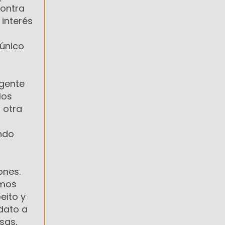
contra
interés
 único
 gente
los
 otra
ndo
ones.
amos
eito y
dato a
sas,