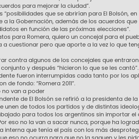
cuerdos para mejorar la ciudad”.
s “posibilidades que se abrirían para El Bolsón, en
ue a la Gobernación, además de los acuerdos que
datos en función de las próximas elecciones”.
tos para Romera, quiero un concejal para el pueb
 a cuestionar pero que aporte a la vez lo que te
rar contra algunos de los concejales que entraron
 conjunto y después “hicieron lo que se les cantó”.
ndente fueron interrumpidas cada tanto por los a
on de fondo: “Romera 2011”.
o no van a poder
endente de El Bolsón se refirió a la presidenta de la
Se unen de todos los partidos y de distintas ideolo
bajado para todos los argentinos sin importar el 
. Por eso no la van a sacar nunca, porque ha logra
 interna que tenía el país con los más desproteg
que eso no ocurra para que no la saquen y les pid