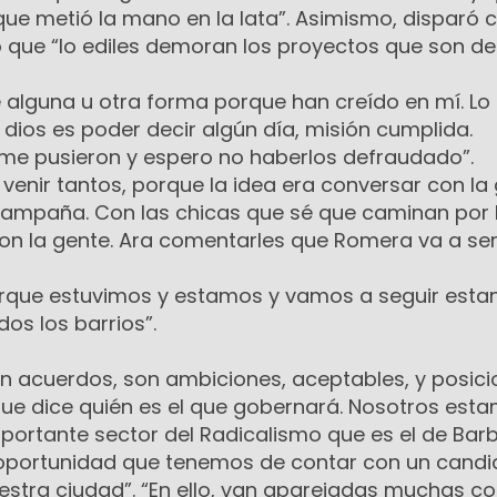
que metió la mano en la lata”. Asimismo, disparó 
 que “lo ediles demoran los proyectos que son de 
 alguna u otra forma porque han creído en mí. Lo
dios es poder decir algún día, misión cumplida.
me pusieron y espero no haberlos defraudado”.
venir tantos, porque la idea era conversar con la
 campaña. Con las chicas que sé que caminan por 
con la gente. Ara comentarles que Romera va a ser
rque estuvimos y estamos y vamos a seguir esta
os los barrios”.
son acuerdos, son ambiciones, aceptables, y posici
 que dice quién es el que gobernará. Nosotros est
portante sector del Radicalismo que es el de Barb
 oportunidad que tenemos de contar con un candi
estra ciudad”. “En ello, van aparejadas muchas co