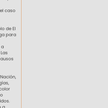
 el caso
lo de El
nga para
 a
 Las
plausos
 Nación,
gías,
color
do
idos.
o a