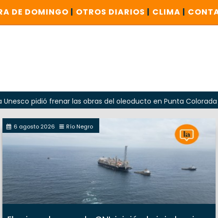
RA DE DOMINGO
|
OTROS DIARIOS
|
CLIMA
|
CONT
idió frenar las obras del oleoducto en Punta Colorada
Od
6 agosto 2026
Río Negro