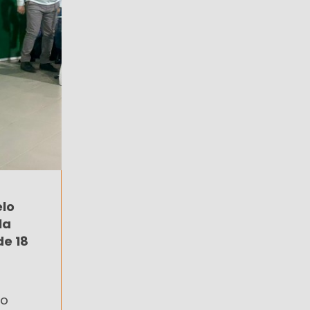
elo
la
de 18
io