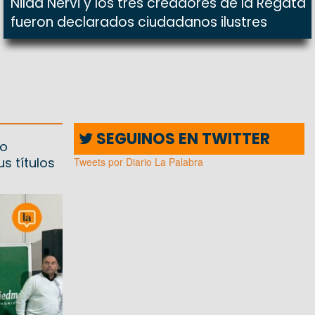
Nilda Nervi y los tres creadores de la Regata
fueron declarados ciudadanos ilustres
SEGUINOS EN TWITTER
lo
s títulos
Tweets por Diario La Palabra