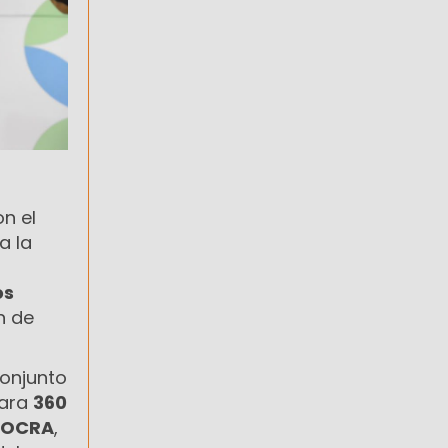
n el
a la
os
n de
conjunto
ara
360
UOCRA
,