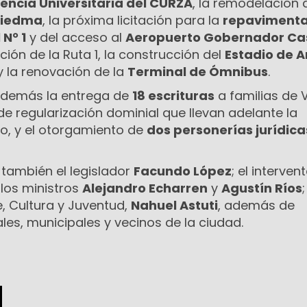
encia Universitaria del CURZA
, la remodelación 
 Viedma
, la próxima licitación para la
repavimenta
 N° 1
y del acceso al
Aeropuerto Gobernador Cas
ión de la Ruta 1, la construcción del
Estadio de 
 y la renovación de la
Terminal de Ómnibus
.
 además la entrega de
18 escrituras
a familias de 
de regularización dominial que llevan adelante la
pio, y el otorgamiento de
dos personerías jurídica
 también el legislador
Facundo López
; el interven
; los ministros
Alejandro Echarren
y
Agustín Ríos
;
, Cultura y Juventud,
Nahuel Astuti
, además de
les, municipales y vecinos de la ciudad.