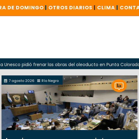
RA DE DOMINGO
|
OTROS DIARIOS
|
CLIMA
|
CONT
ió frenar las obras del oleoducto en Punta Colorada
Oda
7 agosto 2026
Río Negro