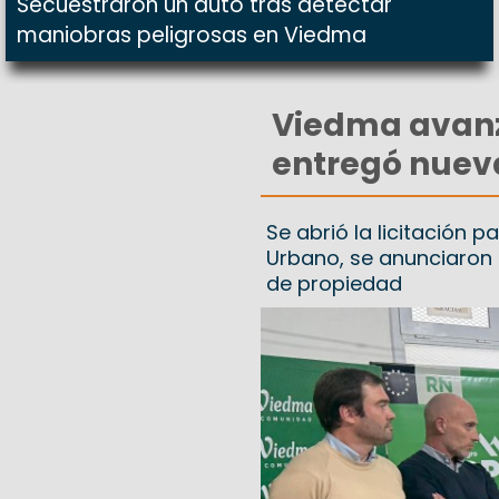
Secuestraron un auto tras detectar
maniobras peligrosas en Viedma
Viedma avanza
entregó nueva
Se abrió la licitación 
Urbano, se anunciaron l
de propiedad