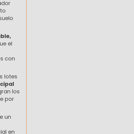
ador
nto
suelo
ble,
ue el
os con
s lotes
cipal
gran los
e por
e un
ial en