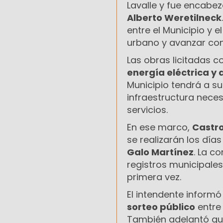
Lavalle y fue encabe
Alberto Weretilneck
entre el Municipio y 
urbano y avanzar con 
Las obras licitadas c
energía eléctrica y
Municipio tendrá a su
infraestructura nece
servicios.
En ese marco,
Castr
se realizarán los día
Galo Martínez
. La c
registros municipales
primera vez.
El intendente inform
sorteo público
entre 
También adelantó que 