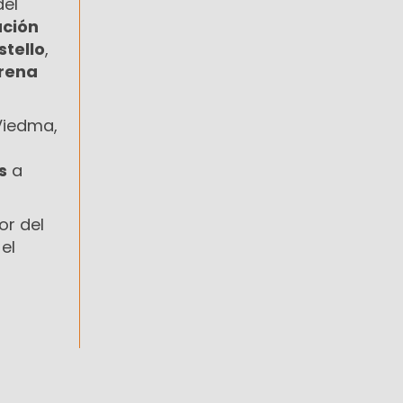
del
ción
tello
,
Arena
Viedma,
s
a
tor del
 el