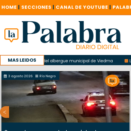
HOME
|
SECCIONES
|
CANAL DE YOUTUBE
|
PALAB
MAS LEIDOS
 explosión del albergue municipal de Viedma
La Unesco pid
 con un encuentro provincial en Roca
3 agosto 2026
Río Negro