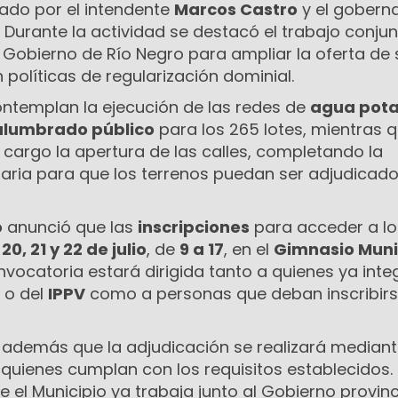
zado por el intendente
Marcos Castro
y el gobern
. Durante la actividad se destacó el trabajo conju
el Gobierno de Río Negro para ampliar la oferta de 
políticas de regularización dominial.
ontemplan la ejecución de las redes de
agua pota
 alumbrado público
para los 265 lotes, mientras q
 cargo la apertura de las calles, completando la
saria para que los terrenos puedan ser adjudicad
o
anunció que las
inscripciones
para acceder a lo
s
20, 21 y 22 de julio
, de
9 a 17
, en el
Gimnasio Muni
onvocatoria estará dirigida tanto a quienes ya inte
 o del
IPPV
como a personas que deban inscribirs
ó además que la adjudicación se realizará mediant
quienes cumplan con los requisitos establecidos.
el Municipio ya trabaja junto al Gobierno provinc