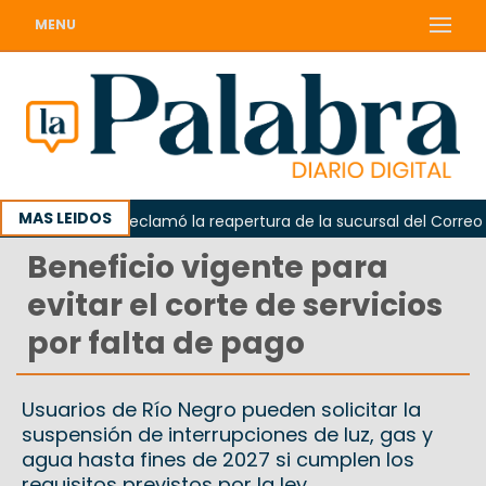
MENU
MAS LEIDOS
Odarda reclamó la reapertura de la sucursal del Correo Arge
Beneficio vigente para
evitar el corte de servicios
por falta de pago
Usuarios de Río Negro pueden solicitar la
suspensión de interrupciones de luz, gas y
agua hasta fines de 2027 si cumplen los
requisitos previstos por la ley.