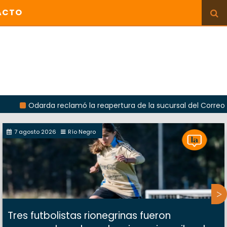
ACTO
darda reclamó la reapertura de la sucursal del Correo Argentin
7 agosto 2026
Río Negro
Tres futbolistas rionegrinas fueron