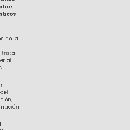
sobre
sticos
s de la
a
 trata
erial
l.
n
del
ción,
rmación
d