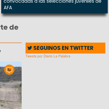
convocadas a las selecciones juveniles de
AFA
rte de
SEGUINOS EN TWITTER
e
Tweets por Diario La Palabra