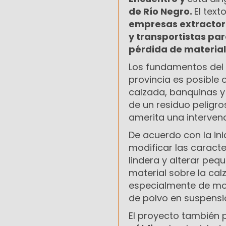
de Río Negro.
El text
empresas extractora
y transportistas pa
pérdida de material
Los fundamentos del p
provincia es posible
calzada, banquinas y
de un residuo peligro
amerita una intervenc
De acuerdo con la ini
modificar las caracter
lindera y alterar peq
material sobre la cal
especialmente de mot
de polvo en suspensi
El proyecto también p