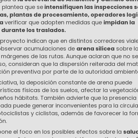
o plantea que se
intensifiquen las inspecciones 
s, plantas de procesamiento, operadores logí
ra
verificar que adopten medidas
que
impidan la
 durante los traslados.
royecto indican que en distintos corredores viale
 observar acumulaciones de
arena silícea
sobre l
 márgenes de las rutas. Aunque aclaran que no se
so, consideran que la dispersión reiterada del mat
ión preventiva por parte de la autoridad ambienta
ciativa, la deposición constante de arena puede
ísticas físicas de los suelos, afectar la vegetació
ueños hábitats. También advierte que la presencia 
zada puede generar inconvenientes para la circula
ociclistas y ciclistas, además de favorecer la fo
ón.
one el foco en los posibles efectos sobre la
salu