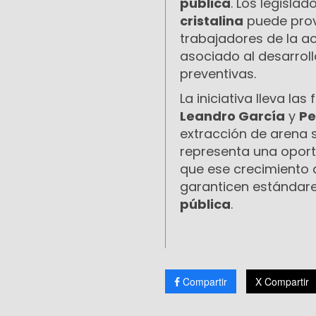
pública
. Los legisla
cristalina
puede pro
trabajadores de la ac
asociado al desarrol
preventivas.
La iniciativa lleva las
Leandro García
y
Pe
extracción de arena 
representa una opor
que ese crecimiento
garanticen estándar
pública
.
Compartir
X Compartir