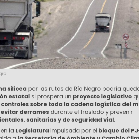
gro
a silícea
por las rutas de Río Negro podría qued
ón estatal
si prospera un
proyecto legislativo
q
s controles sobre toda la cadena logística del m
a
evitar derrames
durante el traslado y prevenir
ntales, sanitarias y de seguridad vial.
 en la
Legislatura
impulsada por el
bloque del P
igida a
la Secretaría de Ambiente y Cambio Cli