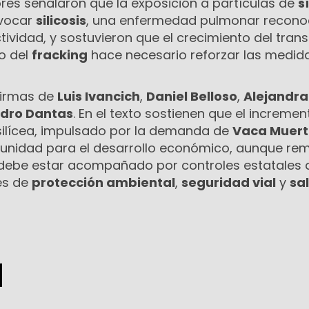
dores señalaron que la exposición a partículas de
s
vocar
silicosis
, una enfermedad pulmonar recono
tividad, y sostuvieron que el crecimiento del tran
lo del
fracking
hace necesario reforzar las medid
 firmas de
Luis Ivancich
,
Daniel Belloso
,
Alejandra
dro Dantas
. En el texto sostienen que el incremen
silícea, impulsado por la demanda de
Vaca Muer
tunidad para el desarrollo económico, aunque re
 debe estar acompañado por controles estatales 
es de
protección ambiental
,
seguridad vial
y
sa