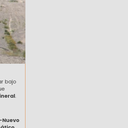
ar bajo
ue
ineral
.
J-Nuevo
mático