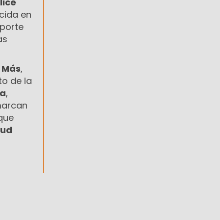
ílice
cida en
sporte
as
 Más
,
to de la
ta
,
marcan
que
lud