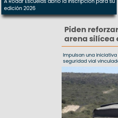
A Rodar Escuelas abrió la inscripción para su
edición 2026
Piden reforzar
arena silícea
Impulsan una iniciativa
seguridad vial vinculad