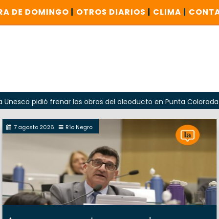
RA DE DOMINGO
|
OTROS DIARIOS
|
CLIMA
|
CONT
pidió frenar las obras del oleoducto en Punta Colorada
O
7 agosto 2026
Río Negro