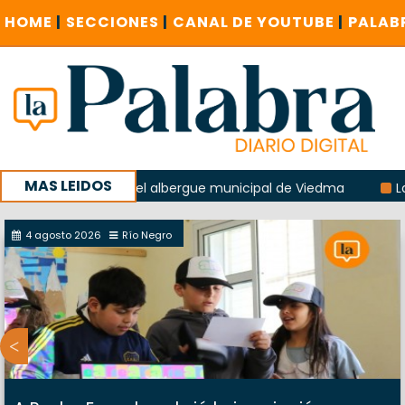
HOME
|
SECCIONES
|
CANAL DE YOUTUBE
|
PALAB
MAS LEIDOS
la explosión del albergue municipal de Viedma
La Unesco 
aña con un encuentro provincial en Roca
4 agosto 2026
Río Negro