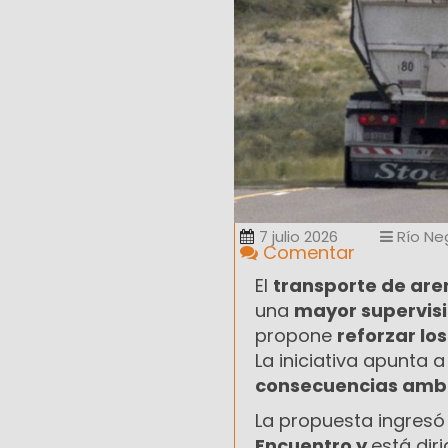
7 julio 2026
Río Ne
Comentar
El
transporte de aren
una
mayor supervisi
propone
reforzar lo
La iniciativa apunta 
consecuencias ambie
La propuesta ingresó
Encuentro y
está dir