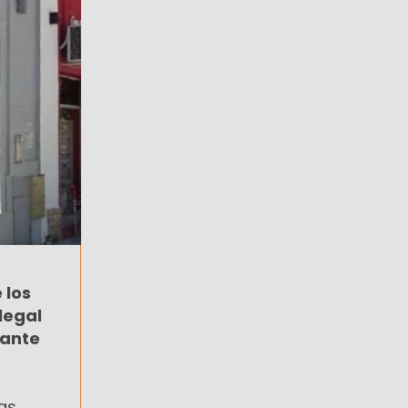
 los
legal
rante
as