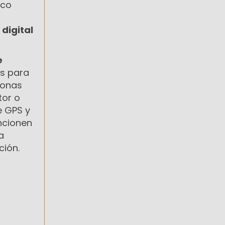
rco
 digital
e
as para
rsonas
tor o
e GPS y
uncionen
a
ción.