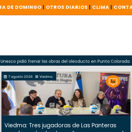
RA DE DOMINGO
|
OTROS DIARIOS
|
CLIMA
|
CONT
dió frenar las obras del oleoducto en Punta Colorada
Oda
7 agosto 2026
Viedma
Viedma: Tres jugadoras de Las Panteras