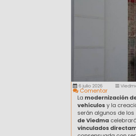
6 julio 2026
Viedm
Comentar
La
modernización del
vehículos
y la creac
serán algunos de los 
de Viedma
celebrará
vinculados directam
consensuada con repr