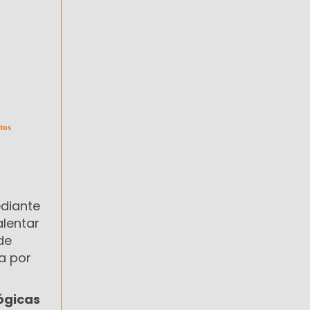
tos
diante
alentar
de
a por
ógicas