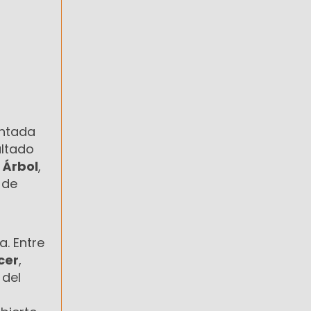
entada
sultado
 Árbol
,
 de
. Entre
cer
,
 del