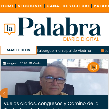
HOME
|
SECCIONES
|
CANAL DE YOUTUBE
|
PALAB
MAS LEIDOS
 explosión del albergue municipal de Viedma
La Unesco pi
a con un encuentro provincial en Roca
4 agosto 2026
Viedma
Vuelos diarios, congresos y Camino de la