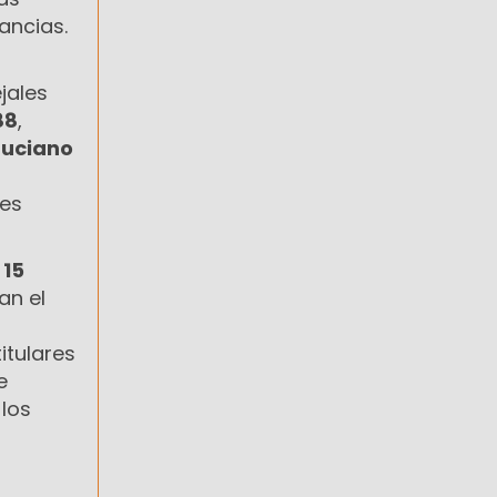
ancias.
jales
88
,
Luciano
les
 15
an el
itulares
e
los