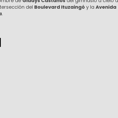
nombre de
Gladys Castaños
del gimnasio a cielo a
ntersección del
Boulevard Ituzaingó
y la
Avenida
a
.