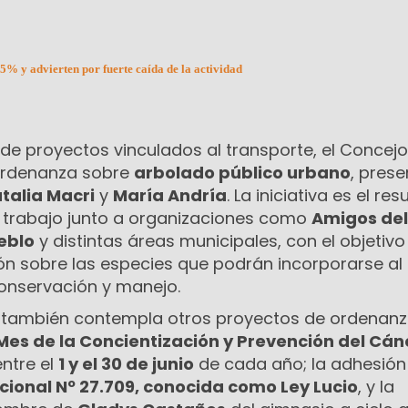
15% y advierten por fuerte caída de la actividad
e proyectos vinculados al transporte, el Concejo
ordenanza sobre
arbolado público urbano
, pres
talia Macri
y
María Andría
. La iniciativa es el re
 trabajo junto a organizaciones como
Amigos del
eblo
y distintas áreas municipales, con el objetivo
ión sobre las especies que podrán incorporarse al
conservación y manejo.
a también contempla otros proyectos de ordenanza
Mes de la Concientización y Prevención del Cán
entre el
1 y el 30 de junio
de cada año; la adhesión
cional Nº 27.709, conocida como Ley Lucio
, y la