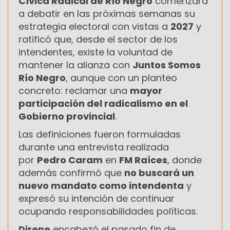
Cívica Radical de Río Negro
comenzará
a debatir en las próximas semanas su
estrategia electoral con vistas a
2027
y
ratificó que, desde el sector de los
intendentes, existe la voluntad de
mantener la alianza con
Juntos Somos
Río Negro
, aunque con un planteo
concreto: reclamar una
mayor
participación del radicalismo en el
Gobierno provincial
.
Las definiciones fueron formuladas
durante una entrevista realizada
por
Pedro Caram
en
FM Raíces
, donde
además confirmó que
no buscará un
nuevo mandato como intendenta
y
expresó su intención de continuar
ocupando responsabilidades políticas.
Direne
encabezó el pasado fin de