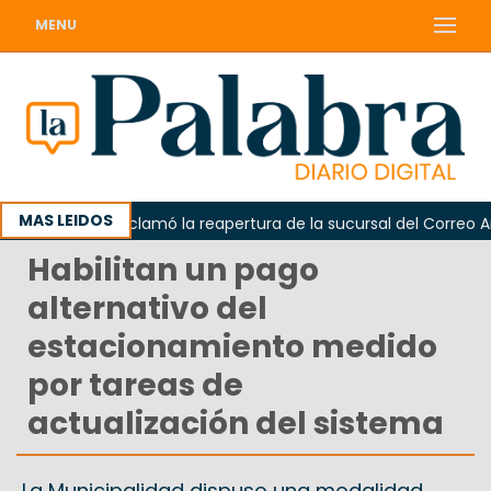
MENU
MAS LEIDOS
Odarda reclamó la reapertura de la sucursal del Correo Argen
Habilitan un pago
alternativo del
estacionamiento medido
por tareas de
actualización del sistema
La Municipalidad dispuso una modalidad