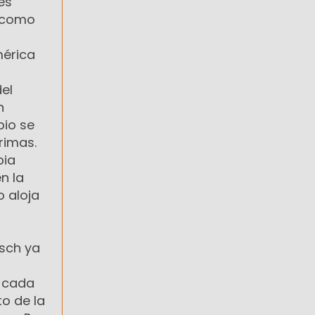
es
e como
mérica
del
n
bio se
rimas.
pia
n la
o aloja
isch ya
e cada
o de la