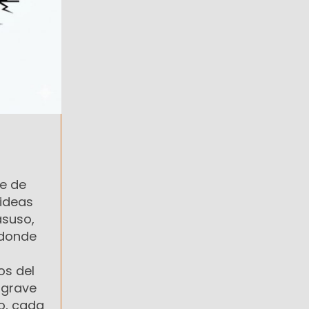
ge de
 ideas
asuso,
 donde
os del
 grave
o, cada