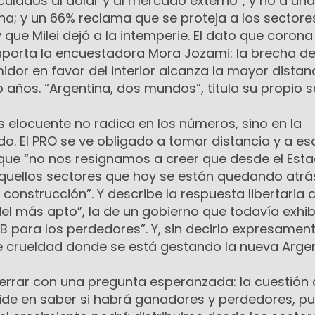
ulados al dólar y al mercado externo”, y no a una
na; y un 66% reclama que se proteja a los sectore
 que Milei dejó a la intemperie. El dato que corona
 aporta la encuestadora Mora Jozami: la brecha d
dor en favor del interior alcanza la mayor distan
co años. “Argentina, dos mundos”, titula su propio 
 elocuente no radica en los números, sino en la
o. El PRO se ve obligado a tomar distancia y a escr
, que “no nos resignamos a creer que desde el Est
uellos sectores que hoy se están quedando atrá
a construcción”. Y describe la respuesta libertaria
el más apto”, la de un gobierno que todavía exhib
B para los perdedores”. Y, sin decirlo expresament
e crueldad donde se está gestando la nueva Argen
cerrar con una pregunta esperanzada: la cuestión
side en saber si habrá ganadores y perdedores, pu