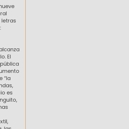
inueve
ral
 letras
:
 alcanza
o. El
 pública
ocumento
e “la
endas,
io es
nguito,
chas
til,
, las