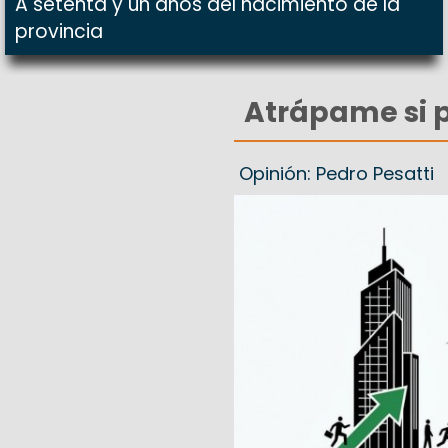
A setenta y un años del nacimiento de la
provincia
Atrápame si 
Opinión: Pedro Pesatti