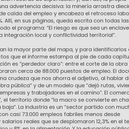
una advertencia decisiva: la minería arrastra diec
e caída del empleo y encabeza el retroceso labo
. Allí, en sus páginas, queda escrita con todas las
todo el programa: “El riesgo es que sea un enclave
ntegración local y conflictividad territorial”.
an la mayor parte del mapa, y para identificarlos
ctos que el informe estampa al pie de cada capítul
ción es “perdedor claro”: entre el corte de la obra
poraron cerca de 88.000 puestos de empleo. El d
na crudeza que nos ahorra el adjetivo, al hablar d
bra pública” y de un modelo que “dejó rutas, vivi
 empresas y trabajadores en el camino”. El comerc
, el territorio donde “la macro se convierte en cha
baja”. La industria es un “sector partido con mu
con casi 73.000 empleos fabriles menos desde
salarios reales que se desplomaron 12,3% en el tex
co y 8% en la alimentación. Y la educación pública