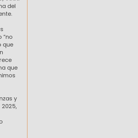
ma del
ente.
os
o “no
o que
ón
crece
sma que
enimos
anzas y
n 2025,
o
a