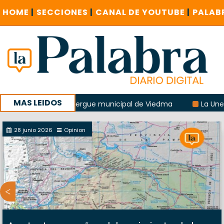
HOME
|
SECCIONES
|
CANAL DE YOUTUBE
|
PALAB
MAS LEIDOS
losión del albergue municipal de Viedma
La Unesco pidió 
n un encuentro provincial en Roca
28 junio 2026
Opinion