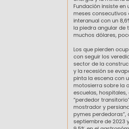
Fundación insiste en 
meses consecutivos d
interanual con un 8,6%
la piedra angular de 
muchos dólares, poca i
Los que pierden ocup
con seguir los veredi
sector de la construc
y la recesión se eva
pinta la escena con u
motosierra sobre la o
escuelas, hospitales,
“perdedor transitorio”
mostrador y persiana 
pymes perdedoras”, 
septiembre de 2023 y 
9,5% en el gastronómi