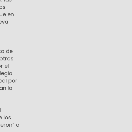
los
ue en
ueva
ca de
 otros
r el
legio
cal por
an la
l
e los
eron” o