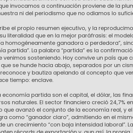
o que invocamos a continuación proviene de la plu
 nuestra ni del periodismo que no odiamos lo sufici
scribe el propio resumen ejecutivo, y la reproducim
 literalidad que en la mejor paráfrasis: el model
ía homogéneamente ganadora o perdedora”, sin
 partida”. La palabra “partida” es la confirmaci
e venimos sosteniendo. Hoy convive un país que 
o que se hunde hacia abajo, separados por un ci
 reconoce y bautiza apelando al concepto que v
ce tiempo: enclave.
economía partida son el capital, el dólar, las fin
rsos naturales. El sector financiero creció 24,7% e
 que avanzó el conjunto de la economía real, y el
ra como “ganador claro”, admitiendo en el mism
de un crecimiento “con baja intensidad laboral”. L
baten récords de exportación y, aun así, la propia