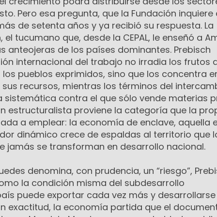
 el crecimiento podrá distribuirse desde los sector
esto. Pero esa pregunta, que la Fundación inquier
 más de setenta años y ya recibió su respuesta. La
h, el tucumano que, desde la CEPAL, le enseñó a A
las anteojeras de los países dominantes. Prebisch
ón internacional del trabajo no irradia los frutos 
 los pueblos exprimidos, sino que los concentra e
n sus recursos, mientras los términos del intercam
 sistemática contra el que sólo vende materias p
ón estructuralista proviene la categoría que la pro
gada a emplear: la economía de enclave, aquella e
dor dinámico crece de espaldas al territorio que l
e jamás se transforman en desarrollo nacional.
uedes denomina, con prudencia, un “riesgo”, Preb
omo la condición misma del subdesarrollo
país puede exportar cada vez más y desarrollars
on exactitud, la economía partida que el document