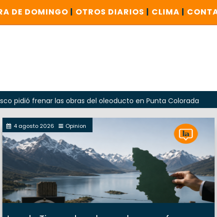
RA DE DOMINGO
|
OTROS DIARIOS
|
CLIMA
|
CONT
frenar las obras del oleoducto en Punta Colorada
Odarda 
4 agosto 2026
Opinion