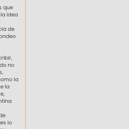
s que
 la idea
e
cia de
sondeo.
ibir,
ado no
s,
 como la
e la
e,
tina.
 de
es lo