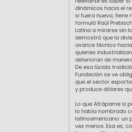
relevante es saber si
dinámicos hacia el r
si fuera nueva, tiene
formuló Raúl Prebisc
Latina a mirarse sin 
demostró que la divisi
avance técnico hacia
quienes industrializa
deterioran de manera
De esa lúcida tradici
Fundación se ve obli
que el sector exporta
y produce dólares qu
Lo que Atrápame si p
lo había nombrado c
latinoamericano: un 
vez menos. Esa es, c