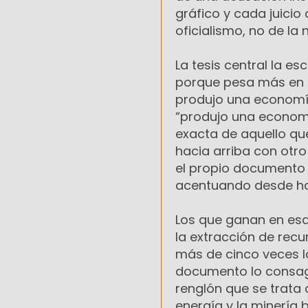
gráfico y cada juici
oficialismo, no de la
La tesis central la e
porque pesa más en su
produjo una econom
“produjo una economía
exacta de aquello qu
hacia arriba con otr
el propio documento
acentuando desde ha
Los que ganan en esa 
la extracción de recu
más de cinco veces lo
documento lo consag
renglón que se trata 
energía y la minería 