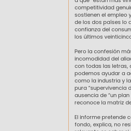
a que “están más vinc
competitividad genui
sostienen el empleo y
de los dos países lo
confianza del consumi
los últimos veinticin
Pero la confesión más
incomodidad del aliad
con todas las letras
podemos ayudar a aq
como la industria y l
pura “supervivencia d
ausencia de “un plan 
reconoce la matriz d
El informe pretende 
fondo, explica, no re