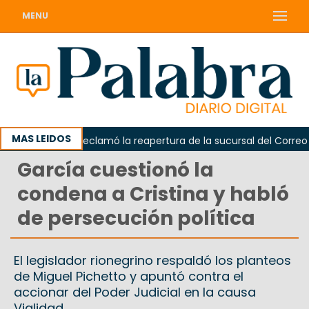
MENU
MAS LEIDOS
Odarda reclamó la reapertura de la sucursal del Correo Arge
García cuestionó la
condena a Cristina y habló
de persecución política
El legislador rionegrino respaldó los planteos
de Miguel Pichetto y apuntó contra el
accionar del Poder Judicial en la causa
Vialidad