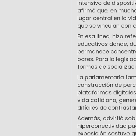
intensivo de disposit
afirmó que, en mucho
lugar central en la v
que se vinculan con 
En esa línea, hizo re
educativos donde, dur
permanece concentrad
pares. Para la legisl
formas de socializac
La parlamentaria tamb
construcción de perce
plataformas digitales
vida cotidiana, gen
difíciles de contrasta
Además, advirtió sob
hiperconectividad pue
exposición sostuvo qu