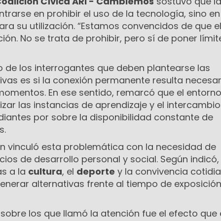
oalición Cívica ARI - Cambiemos
sostuvo que l
trarse en prohibir el uso de la tecnología, sino en
para su utilización. “Estamos convencidos de que e
ón. No se trata de prohibir, pero sí de poner límit
 de los interrogantes que deben plantearse las
as es si la conexión permanente resulta necesar
momentos. En ese sentido, remarcó que el entorn
izar las instancias de aprendizaje y el intercambio
diantes por sobre la disponibilidad constante de
s.
én vinculó esta problemática con la necesidad de
cios de desarrollo personal y social. Según indicó,
as a la
cultura
, el
deporte
y la convivencia cotidi
enerar alternativas frente al tiempo de exposición
sobre los que llamó la atención fue el efecto que 