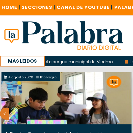
HOME
|
SECCIONES
|
CANAL DE YOUTUBE
|
PALAB
MAS LEIDOS
 explosión del albergue municipal de Viedma
La Unesco pi
a con un encuentro provincial en Roca
4 agosto 2026
Río Negro