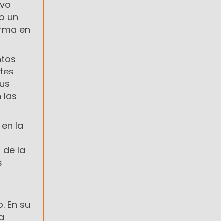
avo
o un
orma en
ntos
ntes
sus
 las
en la
 de la
s
. En su
a