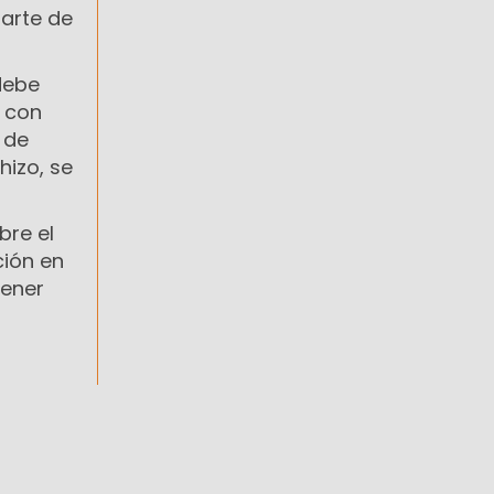
parte de
debe
, con
 de
hizo, se
bre el
ción en
tener