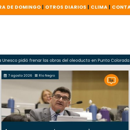
RA DE DOMINGO
|
OTROS DIARIOS
|
CLIMA
|
CONT
dió frenar las obras del oleoducto en Punta Colorada
Oda
7 agosto 2026
Río Negro