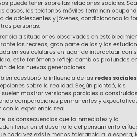
ivos puede tener sobre las relaciones sociales. Sc
s casos, los teléfonos móviles terminan ocupand
ida de adolescentes y jóvenes, condicionando la f
otras personas.
ferencia a situaciones observadas en establecimie
ante los recreos, gran parte de las y los estudia
a en sus celulares en lugar de interactuar con 
adora, este fenómeno refleja cambios profundos en
ión de las nuevas generaciones.
ién cuestionó la influencia de las
redes sociales
pciones sobre la realidad. Según planteó, las
 suelen mostrar versiones parciales o construidas
erando comparaciones permanentes y expectativa
r con la experiencia real.
re las consecuencias que la inmediatez y la
den tener en el desarrollo del pensamiento crítico
e cada vez existe menos tolerancia a la espera, l