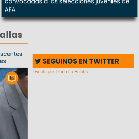
convocadas a las selecciones juveniles de
AFA
allas
escentes
SEGUINOS EN TWITTER
les
Tweets por Diario La Palabra