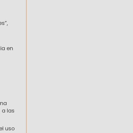
a
l
es”,
ia en
o
ana
 a las
el uso