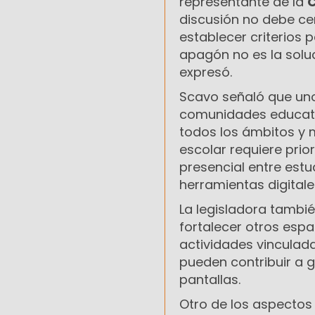
representante de la
C
discusión no debe cen
establecer criterios 
apagón no es la soluci
expresó.
Scavo señaló que uno
comunidades educativ
todos los ámbitos y 
escolar requiere prior
presencial entre estu
herramientas digitale
La legisladora tambi
fortalecer otros espa
actividades vinculad
pueden contribuir a g
pantallas.
Otro de los aspectos 