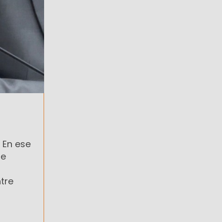
. En ese
de
tre