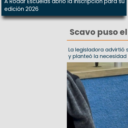
A Rodar Escuelas abrió la inscripción para su
edición 2026
Scavo puso el
La legisladora advirtió
y planteó la necesidad 