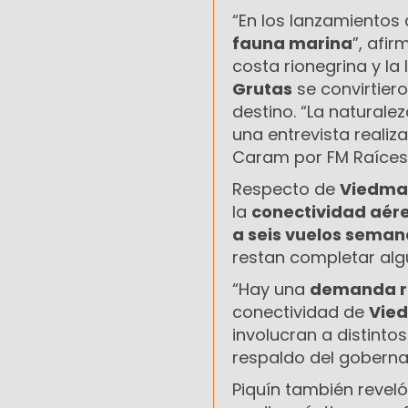
“En los lanzamientos
fauna marina
”, afi
costa rionegrina y la
Grutas
se convirtier
destino. “La naturale
una entrevista reali
Caram por FM Raíces
Respecto de
Viedma
la
conectividad aér
a seis vuelos seman
restan completar alg
“Hay una
demanda r
conectividad de
Vie
involucran a distinto
respaldo del gobern
Piquín también reveló