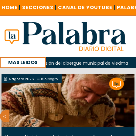
HOME
|
SECCIONES
|
CANAL DE YOUTUBE
|
PALAB
MAS LEIDOS
o en la explosión del albergue municipal de Viedma
La Un
campaña con un encuentro provincial en Roca
4 agosto 2026
Río Negro