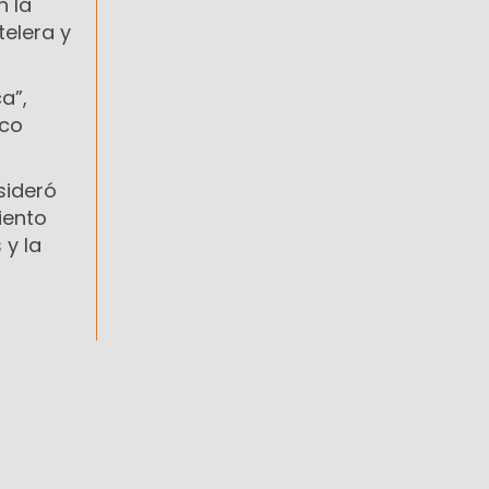
n la
telera y
a”,
ico
sideró
iento
 y la