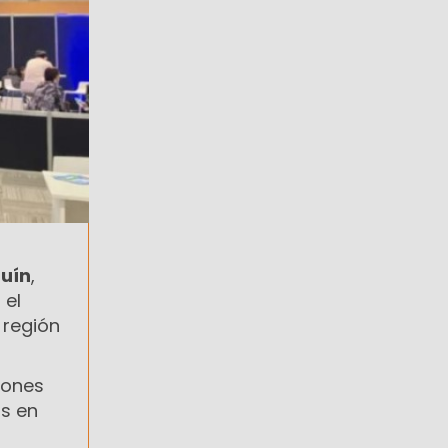
quín
,
 el
 región
iones
is en