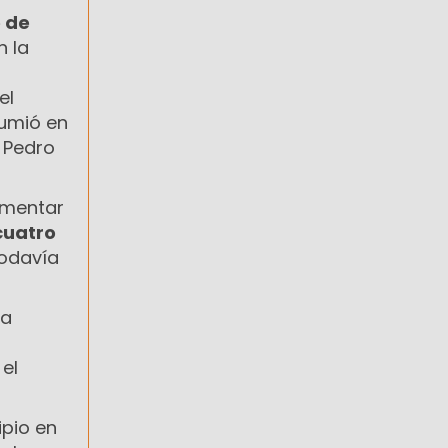
e de
n la
el
sumió en
 Pedro
ementar
cuatro
todavía
la
 el
ipio en