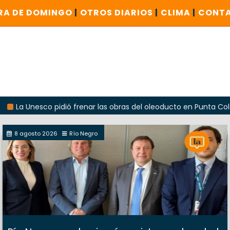
RA DE DOMINGO
|
OTROS DIARIOS
|
CLIMA
|
CONT
esco pidió frenar las obras del oleoducto en Punta Colorada
8 agosto 2026
Río Negro