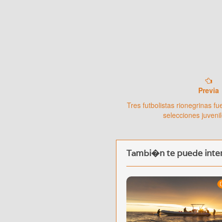
Previa
Tres futbolistas rionegrinas f
selecciones juveni
Tambi�n te puede inter