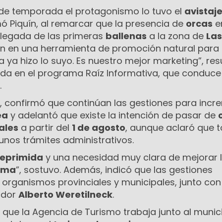
 de temporada el protagonismo lo tuvo el
avistaj
rmó Piquín, al remarcar que la presencia de
orcas
e
 llegada de las primeras
ballenas
a la zona de
Las
on en una herramienta de promoción natural para 
za ya hizo lo suyo. Es nuestro mejor marketing”, re
zada en el programa Raíz Informativa, que conduce
.
, confirmó que continúan las gestiones para incr
ea
y adelantó que existe la intención de pasar de
ales
a partir del
1 de agosto
, aunque aclaró que 
unos trámites administrativos.
eprimida
y una necesidad muy clara de mejorar 
dma
”, sostuvo. Además, indicó que las gestiones
s organismos provinciales y municipales, junto con
ador
Alberto Weretilneck
.
 que la Agencia de Turismo trabaja junto al munic