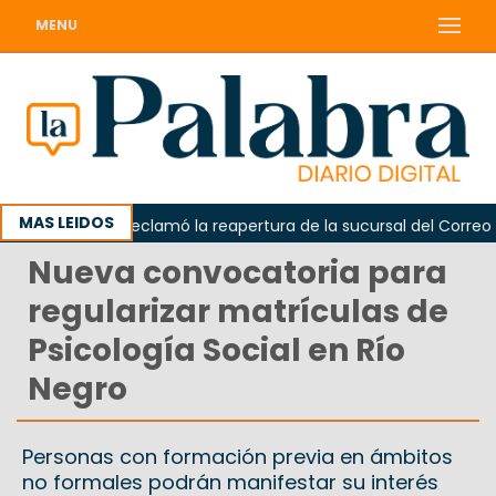
MENU
MAS LEIDOS
Odarda reclamó la reapertura de la sucursal del Correo Arge
Nueva convocatoria para
regularizar matrículas de
Psicología Social en Río
Negro
Personas con formación previa en ámbitos
no formales podrán manifestar su interés