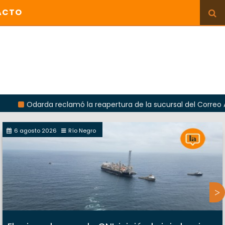
ACTO
arda reclamó la reapertura de la sucursal del Correo Argentino
6 agosto 2026
Río Negro