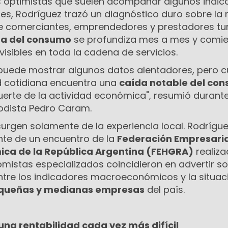
os optimistas que suelen acompañar algunos indi
s, Rodríguez trazó un diagnóstico duro sobre la 
e comerciantes, emprendedores y prestadores turí
da del consumo
se profundiza mes a mes y comi
isibles en toda la cadena de servicios.
uede mostrar algunos datos alentadores, pero 
ad cotidiana encuentra una
caída notable del co
uerte de la actividad económica", resumió durant
iodista Pedro Caram.
urgen solamente de la experiencia local. Rodrígu
nte de un encuentro de la
Federación Empresari
ica de la República Argentina (FEHGRA)
realiza
mistas especializados coincidieron en advertir so
ntre los indicadores macroeconómicos y la situaci
queñas y medianas empresas
del país.
 una rentabilidad cada vez más difícil