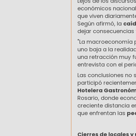
Lejos de los discurs
económicos nacionale
que viven diariament
Según afirmó, la
caí
dejar consecuencias v
"La macroeconomía p
uno baja a la realid
una retracción muy f
entrevista con el per
Las conclusiones no s
participó recienteme
Hotelera Gastronóm
Rosario, donde econo
creciente distancia e
que enfrentan las
pe
Cierres de locales y