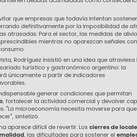
mantienen deudas acumuladas como consecuenci
evitar que empresas que todavía intentan sostener
rrando definitivamente por la imposibilidad de af
ias atrasadas. Para el sector, las medidas de alivi
imprescindibles mientras no aparezcan señales co
 consumo.
vista, Rodríguez insistió en una idea que atraviesa
ariado turístico y gastronómico argentino: la
ará únicamente a partir de indicadores
vorables.
indispensable generar condiciones que permitan
o
, fortalecer la actividad comercial y devolver c
ias. "La microeconomía necesita moverse para que
cer", sintetizó.
a aparece difícil de revertir. Los
cierres de local
rmalidad
, las dificultades para sostener el
emple