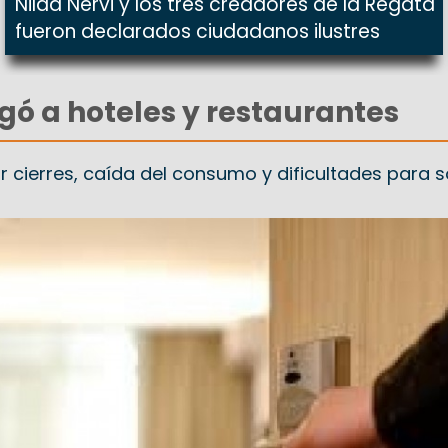
Nilda Nervi y los tres creadores de la Regata
fueron declarados ciudadanos ilustres
legó a hoteles y restaurantes
r cierres, caída del consumo y dificultades para 