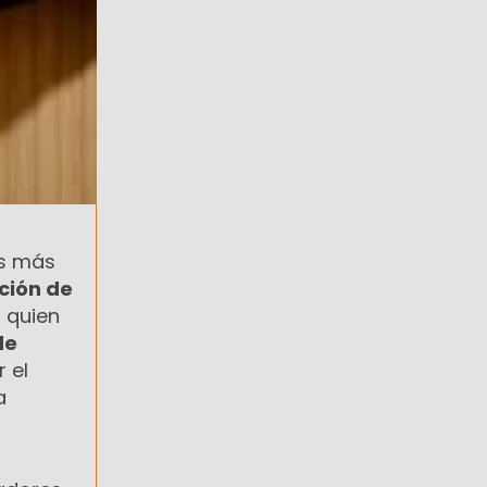
s más
ción de
, quien
de
 el
a