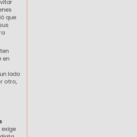
vitar
enes
ió que
 sus
ra
sten
e en
 un lado
r otro,
s
 exige
diata