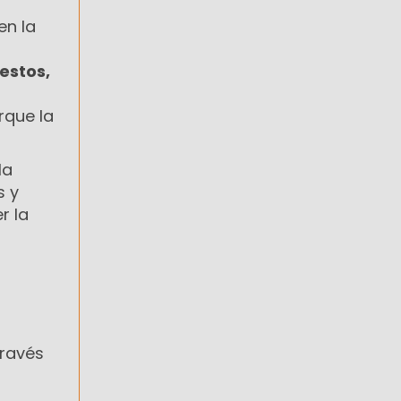
en la
estos,
rque la
la
s y
r la
través