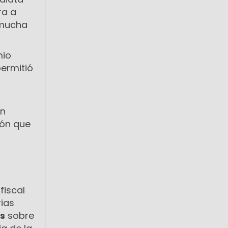
ra a
 mucha
mio
ermitió
an
ión que
fiscal
ias
s
sobre