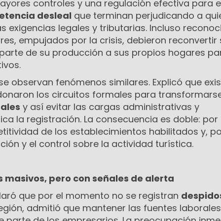
yores controles y una regulación efectiva para e
tencia desleal
que terminan perjudicando a qui
 exigencias legales y tributarias. Incluso reconoc
s, empujados por la crisis, debieron reconvertir
 parte de su producción a sus propios hogares pa
ivos.
se observan fenómenos similares. Explicó que exi
naron los circuitos formales para transformars
males
y así evitar las cargas administrativas y
a la registración. La consecuencia es doble: por
titividad de los establecimientos habilitados y, po
ción y el control sobre la actividad turística.
s masivos, pero con señales de alerta
laró que por el momento no se registran
despido
egión, admitió que mantener las fuentes laborales
 parte de los empresarios. La preocupación inme