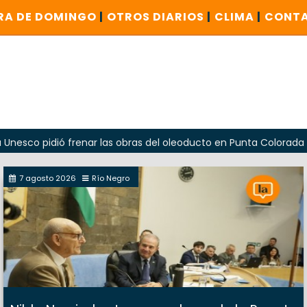
RA DE DOMINGO
|
OTROS DIARIOS
|
CLIMA
|
CONT
idió frenar las obras del oleoducto en Punta Colorada
Od
7 agosto 2026
Río Negro