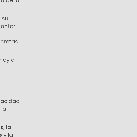
a de la
 su
rontar
o
ncretas
 hoy a
apacidad
 la
es
, la
o
y la