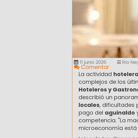
11 junio 2026
Río Ne
Comentar
La actividad
hoteler
complejos de los últi
Hoteleros y Gastron
describió un panora
locales
, dificultades
pago del
aguinaldo
y
competencia. "La mac
microeconomía está en