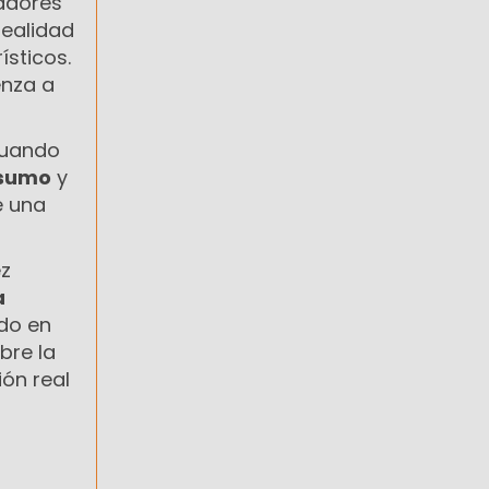
cadores
realidad
sticos.
enza a
cuando
nsumo
y
e una
ez
a
do en
bre la
ón real