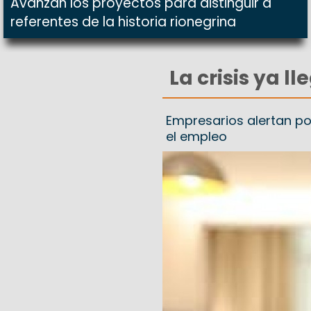
Avanzan los proyectos para distinguir a
referentes de la historia rionegrina
La crisis ya l
Empresarios alertan po
el empleo