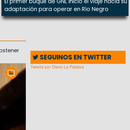
El primer buque de GNL inició el viaje hacia su
adaptación para operar en Río Negro
sostener
SEGUINOS EN TWITTER
Tweets por Diario La Palabra