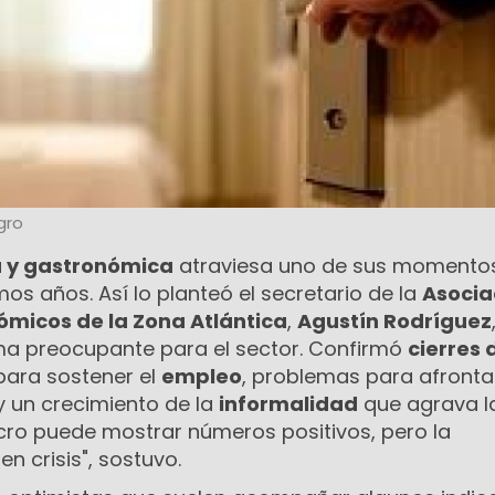
gro
a y gastronómica
atraviesa uno de sus momento
mos años. Así lo planteó el secretario de la
Asocia
ómicos de la Zona Atlántica
,
Agustín Rodríguez
ma preocupante para el sector. Confirmó
cierres 
 para sostener el
empleo
, problemas para afrontar
 un crecimiento de la
informalidad
que agrava l
ro puede mostrar números positivos, pero la
 crisis", sostuvo.