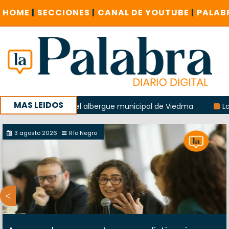
HOME
|
SECCIONES
|
CANAL DE YOUTUBE
|
PALAB
MAS LEIDOS
a explosión del albergue municipal de Viedma
La Unesco p
ña con un encuentro provincial en Roca
3 agosto 2026
Río Negro