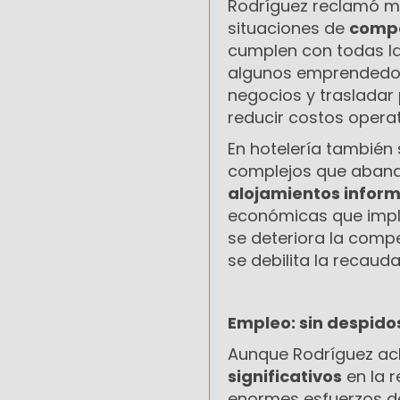
Rodríguez reclamó ma
situaciones de
compe
cumplen con todas las
algunos emprendedore
negocios y trasladar
reducir costos operat
En hotelería también 
complejos que abando
alojamientos infor
económicas que implic
se deteriora la compe
se debilita la recauda
Empleo: sin despido
Aunque Rodríguez ac
significativos
en la r
enormes esfuerzos de