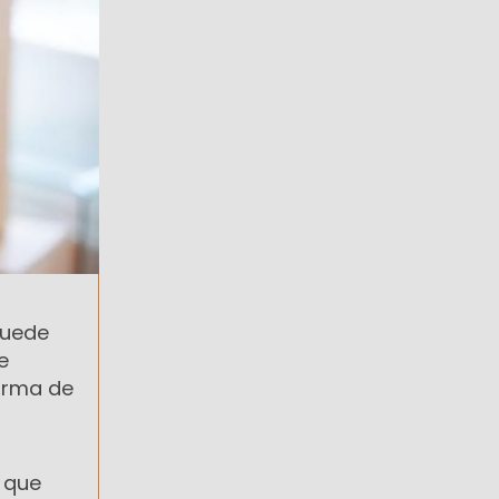
puede
e
firma de
s que