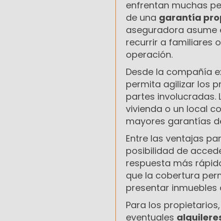
enfrentan muchas per
de una
garantía prop
aseguradora asume el
recurrir a familiares
operación.
Desde la compañía ex
permita agilizar los p
partes involucradas. 
vivienda o un local 
mayores garantías d
Entre las ventajas pa
posibilidad de accede
respuesta más rápid
que la cobertura per
presentar inmuebles 
Para los propietarios
eventuales
alquiler