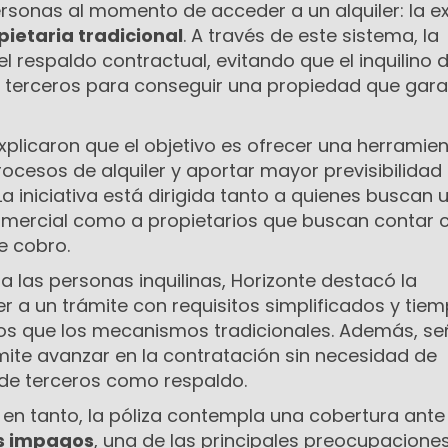
sonas al momento de acceder a un alquiler: la e
ietaria tradicional
. A través de este sistema, la
 respaldo contractual, evitando que el inquilino 
 o terceros para conseguir una propiedad que gara
plicaron que el objetivo es ofrecer una herramie
rocesos de alquiler y aportar mayor previsibilidad 
La iniciativa está dirigida tanto a quienes buscan 
comercial como a propietarios que buscan contar 
e cobro.
ra las personas inquilinas, Horizonte destacó la
r a un trámite con requisitos simplificados y tie
os que los mecanismos tradicionales. Además, se
mite avanzar en la contratación sin necesidad de
de terceros como respaldo.
, en tanto, la póliza contempla una cobertura ante
es impagos
, una de las principales preocupaciones