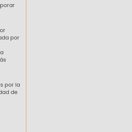
rporar
or
dada por
la
más
s por la
idad de