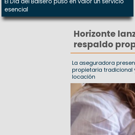
El Día del Balsero puso en valor un servicio
esencial
Horizonte lan
respaldo prop
La aseguradora present
propietaria tradiciona
locación