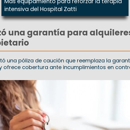
Más equipamiento para reforzar la terapia
intensiva del Hospital Zatti
zó una garantía para alquileres
ietario
ó una póliza de caución que reemplaza la garant
l y ofrece cobertura ante incumplimientos en cont