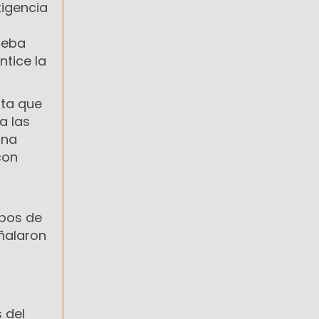
xigencia
deba
ntice la
nta que
a las
una
con
mpos de
ñalaron
 del