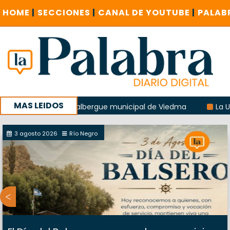
HOME
|
SECCIONES
|
CANAL DE YOUTUBE
|
PALAB
MAS LEIDOS
xplosión del albergue municipal de Viedma
La UCR sostend
a sucursal del Correo Argentino en Sierra Grande
3 agosto 2026
Río Negro