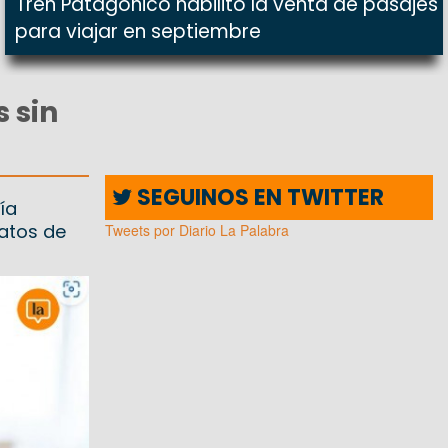
Tren Patagónico habilitó la venta de pasajes
para viajar en septiembre
 sin
SEGUINOS EN TWITTER
ía
ratos de
Tweets por Diario La Palabra