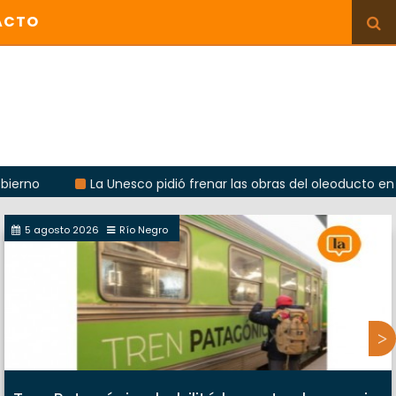
ACTO
La Unesco pidió frenar las obras del oleoducto en Punta Col
5 agosto 2026
Río Negro