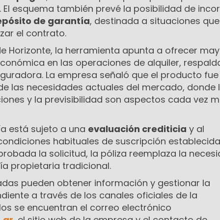
. El esquema también prevé la posibilidad de inco
pósito de garantía
, destinada a situaciones que
izar el contrato.
e Horizonte, la herramienta apunta a ofrecer may
económica en las operaciones de alquiler, respal
seguradora. La empresa señaló que el producto fue
de las necesidades actuales del mercado, donde 
ciones y la previsibilidad son aspectos cada vez 
ía está sujeto a una
evaluación crediticia
y al
condiciones habituales de suscripción establecida
robada la solicitud, la póliza reemplaza la neces
a propietaria tradicional.
adas pueden obtener información y gestionar la
iente a través de los canales oficiales de la
los se encuentran el correo electrónico
.ar
, el sitio web de la empresa y el contacto de