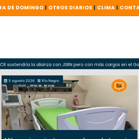
RA DE DOMINGO
|
OTROS DIARIOS
|
CLIMA
|
CONT
ría la alianza con JSRN pero con más cargos en el Gobierno
5 agosto 2026
Río Negro