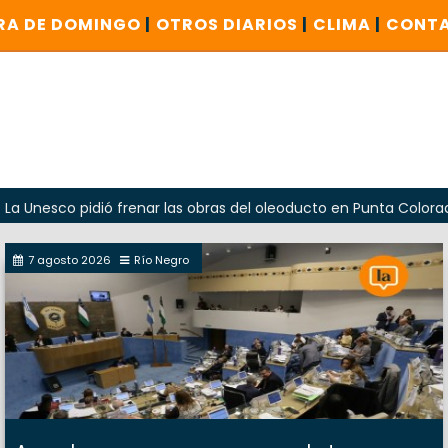
RA DE DOMINGO
|
OTROS DIARIOS
|
CLIMA
|
CONT
 pidió frenar las obras del oleoducto en Punta Colorada
7 agosto 2026
Río Negro