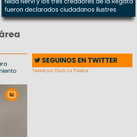
Nilda Nervi y los tres creadores de la Regata
fueron declarados ciudadanos ilustres
 área
SEGUINOS EN TWITTER
ara
miento
Tweets por Diario La Palabra