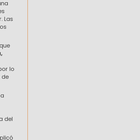
una
es
. Las
los
que
,
or lo
a de
ra
a del
xplicó