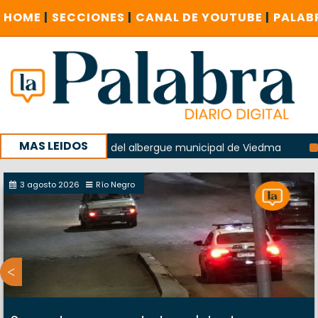
HOME
|
SECCIONES
|
CANAL DE YOUTUBE
|
PALAB
MAS LEIDOS
n la explosión del albergue municipal de Viedma
La Unesco
paña con un encuentro provincial en Roca
3 agosto 2026
Río Negro