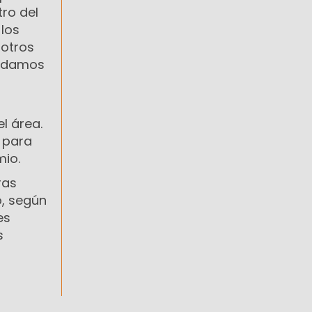
ro del
los
 otros
podamos
l área.
 para
mio.
ras
o, según
es
s