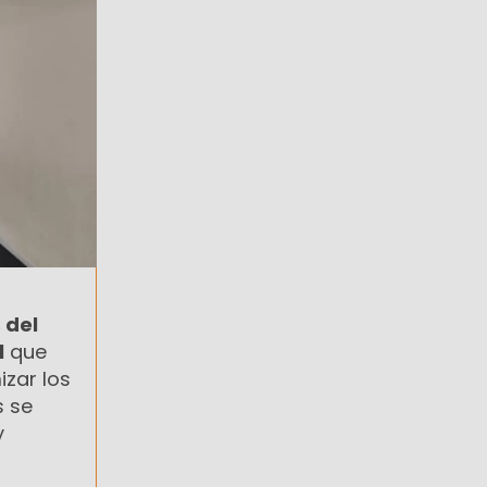
 del
l
que
izar los
s se
y