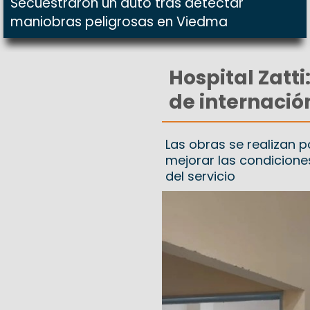
Secuestraron un auto tras detectar
maniobras peligrosas en Viedma
Hospital Zatti
de internació
Las obras se realizan 
mejorar las condicione
del servicio