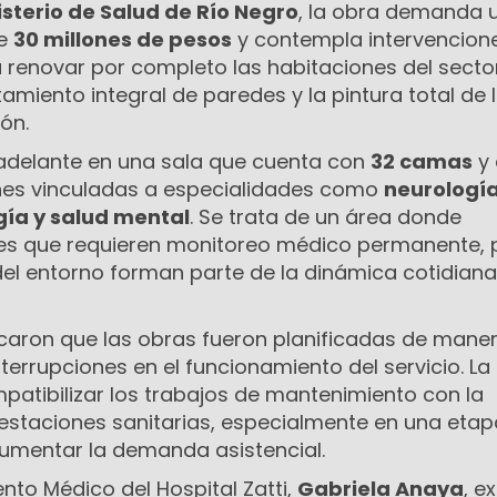
isterio de Salud de Río Negro
, la obra demanda 
de
30 millones de pesos
y contempla intervencion
a renovar por completo las habitaciones del sector
tamiento integral de paredes y la pintura total de 
ón.
a adelante en una sala que cuenta con
32 camas
y 
nes vinculadas a especialidades como
neurología
gía y salud mental
. Se trata de un área donde
s que requieren monitoreo médico permanente, p
del entorno forman parte de la dinámica cotidian
dicaron que las obras fueron planificadas de mane
nterrupciones en el funcionamiento del servicio. La
patibilizar los trabajos de mantenimiento con la
restaciones sanitarias, especialmente en una etap
aumentar la demanda asistencial.
nto Médico del Hospital Zatti,
Gabriela Anaya
, e