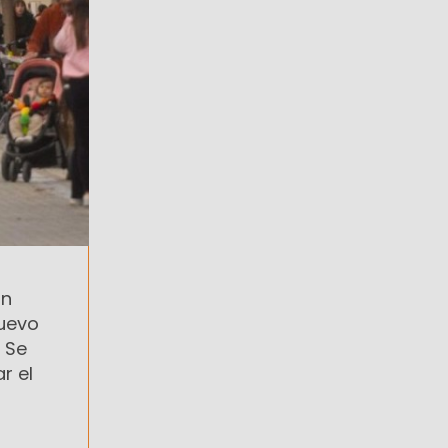
án
nuevo
 Se
r el