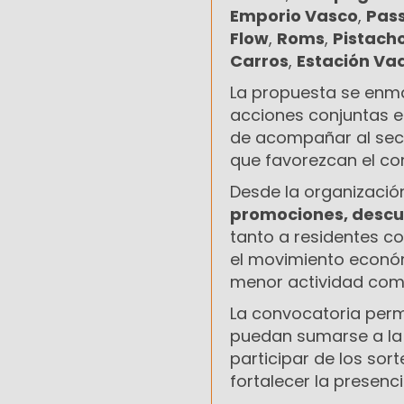
Emporio Vasco
,
Pas
Flow
,
Roms
,
Pistach
Carros
,
Estación Va
La propuesta se enm
acciones conjuntas 
de acompañar al secto
que favorezcan el c
Desde la organizació
promociones, descue
tanto a residentes co
el movimiento econó
menor actividad come
La convocatoria perm
puedan sumarse a la 
participar de los so
fortalecer la presenc