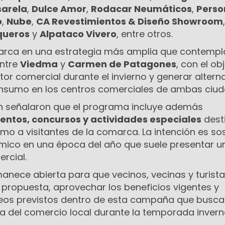
sarela
,
Dulce Amor
,
Rodacar Neumáticos
,
Perso
o
,
Nube
,
CA Revestimientos & Diseño Showroom
,
queros
y
Alpataco Vivero
, entre otros.
arca en una estrategia más amplia que contempl
entre
Viedma
y
Carmen de Patagones
, con el ob
r comercial durante el invierno y generar altern
onsumo en los centros comerciales de ambas ciud
n señalaron que el programa incluye además
ntos, concursos y actividades especiales
dest
mo a visitantes de la comarca. La intención es so
mico en una época del año que suele presentar u
rcial.
anece abierta para que vecinos, vecinas y turist
propuesta, aprovechar los beneficios vigentes y
rteos previstos dentro de esta campaña que busca
ia del comercio local durante la temporada inverna