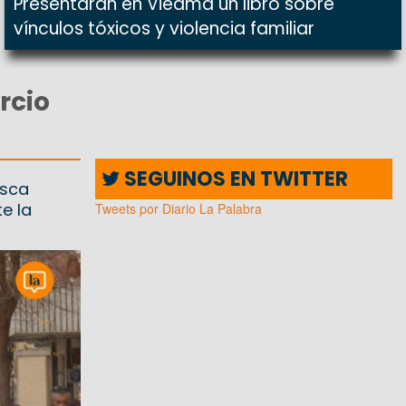
Presentarán en Viedma un libro sobre
vínculos tóxicos y violencia familiar
rcio
SEGUINOS EN TWITTER
usca
e la
Tweets por Diario La Palabra