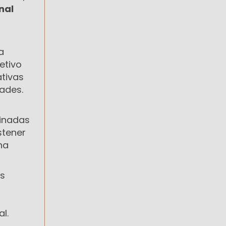
nal
a
jetivo
ativas
ades.
inadas
stener
na
as
l.