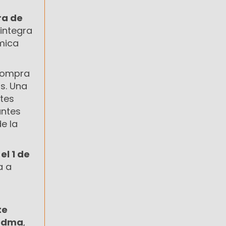
a de
 integra
mica
 compra
s. Una
ntes
antes
e la
el 1 de
a a
te
iedma
,