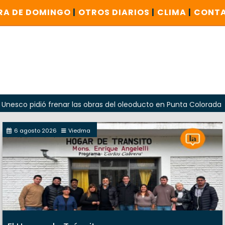
RA DE DOMINGO
|
OTROS DIARIOS
|
CLIMA
|
CONT
idió frenar las obras del oleoducto en Punta Colorada
Od
6 agosto 2026
Viedma