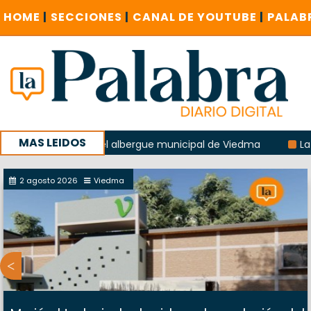
HOME
|
SECCIONES
|
CANAL DE YOUTUBE
|
PALAB
MAS LEIDOS
a explosión del albergue municipal de Viedma
La Unesco p
ña con un encuentro provincial en Roca
2 agosto 2026
Viedma