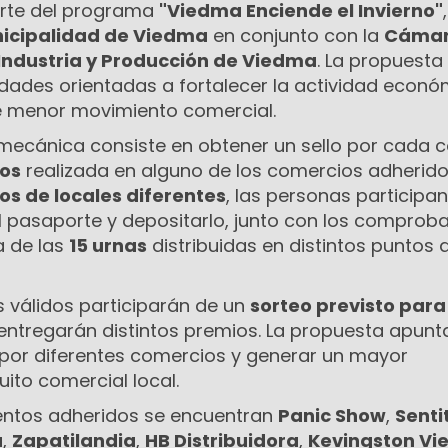
parte del programa
"Viedma Enciende el Invierno"
,
icipalidad de Viedma
en conjunto con la
Cámar
Industria y Producción de Viedma
. La propuesta
dades orientadas a fortalecer la actividad econó
e menor movimiento comercial.
 mecánica consiste en obtener un sello por cada
sos
realizada en alguno de los comercios adherido
los de locales diferentes
, las personas participa
 pasaporte y depositarlo, junto con los comprob
a de las
15 urnas
distribuidas en distintos puntos d
 válidos participarán de un
sorteo previsto para 
e entregarán distintos premios. La propuesta apunt
s por diferentes comercios y generar un mayor
uito comercial local.
ientos adheridos se encuentran
Panic Show
,
Senti
a
,
Zapatilandia
,
HB Distribuidora
,
Kevingston V