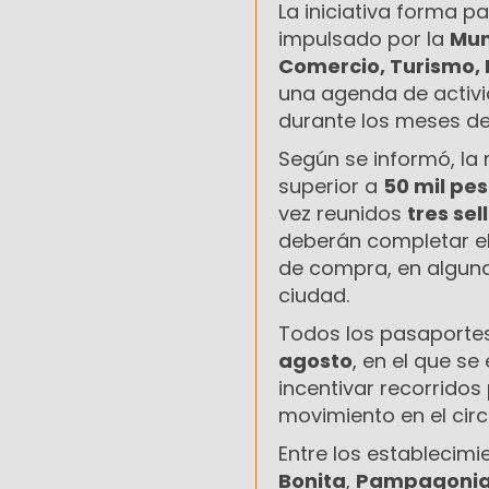
La iniciativa forma 
impulsado por la
Mun
Comercio, Turismo, 
una agenda de activi
durante los meses d
Según se informó, la
superior a
50 mil pe
vez reunidos
tres sel
deberán completar el
de compra, en algun
ciudad.
Todos los pasaportes
agosto
, en el que s
incentivar recorrido
movimiento en el circ
Entre los establecim
Bonita
,
Pampagoni