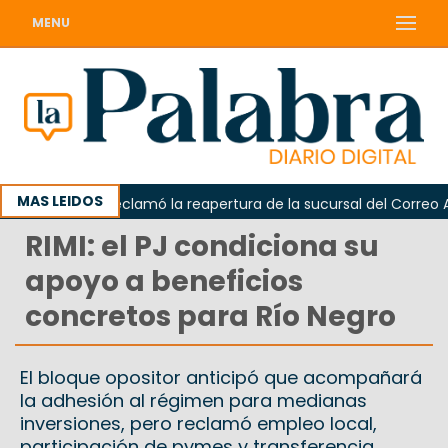
MENU
MAS LEIDOS
Odarda reclamó la reapertura de la sucursal del Correo Argen
RIMI: el PJ condiciona su
apoyo a beneficios
concretos para Río Negro
El bloque opositor anticipó que acompañará
la adhesión al régimen para medianas
inversiones, pero reclamó empleo local,
participación de pymes y transferencia