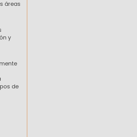
as áreas
s
ón y
almente
a
upos de