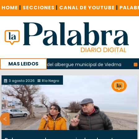
HOME
|
SECCIONES
|
CANAL DE YOUTUBE
|
PALAB
MAS LEIDOS
a explosión del albergue municipal de Viedma
La Unesco p
ña con un encuentro provincial en Roca
3 agosto 2026
Río Negro