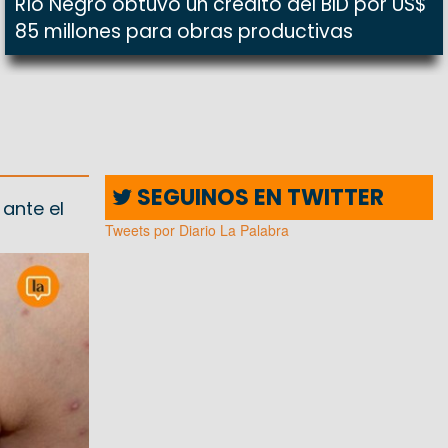
Río Negro obtuvo un crédito del BID por US$
85 millones para obras productivas
SEGUINOS EN TWITTER
ante el
Tweets por Diario La Palabra