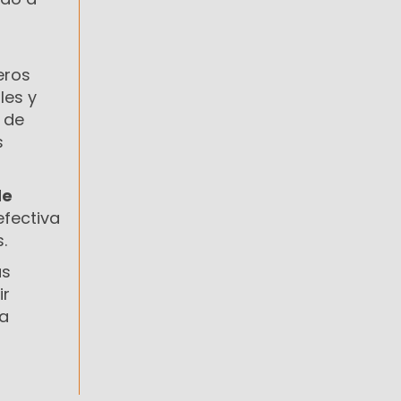
eros
les y
 de
s
de
efectiva
.
as
ir
la