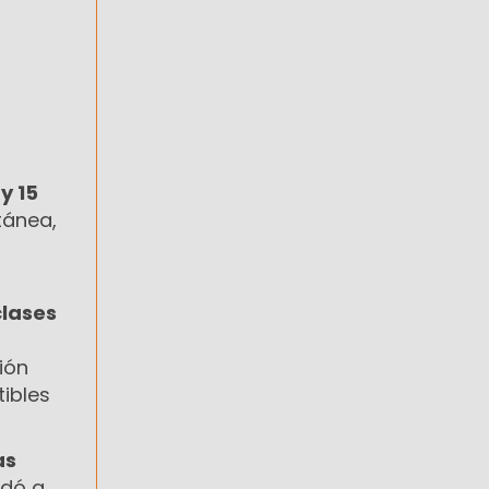
 y 15
tánea,
clases
ión
ibles
as
ndó a