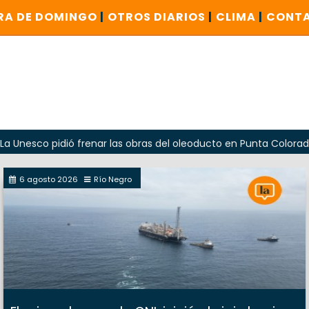
RA DE DOMINGO
|
OTROS DIARIOS
|
CLIMA
|
CONT
idió frenar las obras del oleoducto en Punta Colorada
Od
6 agosto 2026
Río Negro