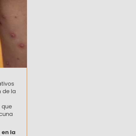
tivos
 de la
a que
acuna
en la