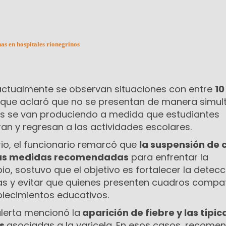
as en hospitales rionegrinos
actualmente se observan situaciones con entre
10
nque aclaró que no se presentan de manera simul
os se van produciendo a medida que estudiantes
an y regresan a las actividades escolares.
rio, el funcionario remarcó que
la suspensión de 
las medidas recomendadas
para enfrentar la
, sostuvo que el objetivo es fortalecer la detecc
s y evitar que quienes presenten cuadros compat
blecimientos educativos.
alerta mencionó la
aparición de fiebre y las típic
as
asociadas a la varicela. En esos casos, recome