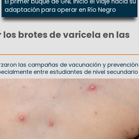
El primer buque de GNL inició el viaje hacia su
adaptación para operar en Río Negro
los brotes de varicela en las
rzaron las campañas de vacunación y prevención 
cialmente entre estudiantes de nivel secundario