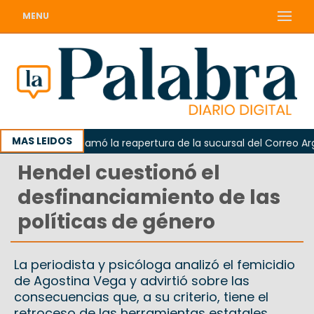
MENU
MAS LEIDOS
Odarda reclamó la reapertura de la sucursal del Correo Argenti
Hendel cuestionó el
desfinanciamiento de las
políticas de género
La periodista y psicóloga analizó el femicidio
de Agostina Vega y advirtió sobre las
consecuencias que, a su criterio, tiene el
retroceso de las herramientas estatales