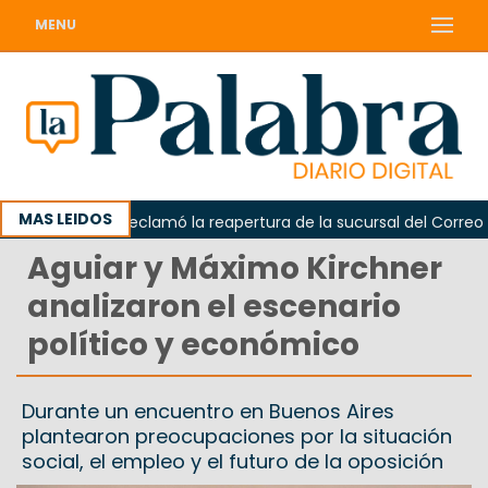
MENU
MAS LEIDOS
Odarda reclamó la reapertura de la sucursal del Correo Arge
Aguiar y Máximo Kirchner
analizaron el escenario
político y económico
Durante un encuentro en Buenos Aires
plantearon preocupaciones por la situación
social, el empleo y el futuro de la oposición