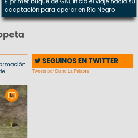
El primer buque de GNL inició el viaje hacia su
adaptación para operar en Río Negro
opeta
SEGUINOS EN TWITTER
 formación
de
Tweets por Diario La Palabra