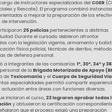
cargo de instructores especializados del
COER
(C
iales y Rescate). El programa combinó instancia
orientadas a mejorar la preparación de los efecti
 de intervención.
rticiparon
25 policías
pertenecientes a distintas
iudad. Durante el cursado debieron afrontar
as con la legislación vigente, armamento y balíst
ucación física policial, técnicas de derribo, métod
tas de defensa personal.
ió a integrantes de las comisarías
1°, 30°, 34° y 3
personal de la
Brigada Motorizada de Apoyo (
ea de
Toxicomanía
y el
Cuerpo de Seguridad Via
intas especialidades permitió compartir experienc
e actuación entre áreas con funciones diversas.
e iniciaron el curso,
23 lograron aprobar todas 
ación
y obtuvieron la certificación correspondient
señalaron que el proceso exigió una preparación