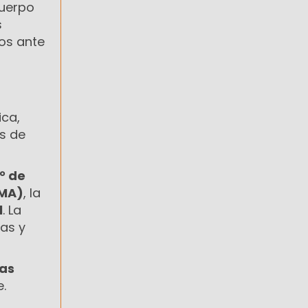
uerpo
s
vos ante
ica,
os de
8° de
BMA)
, la
l
. La
ias y
las
e.