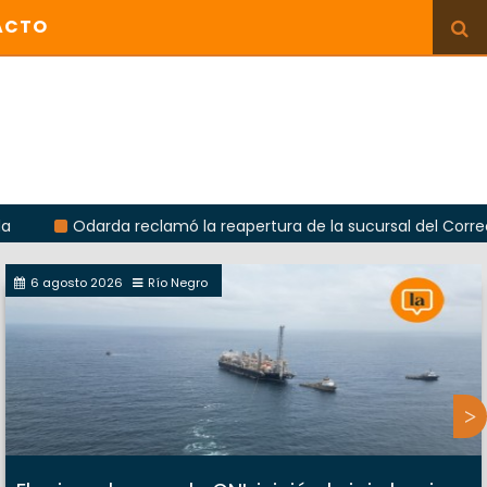
ACTO
Odarda reclamó la reapertura de la sucursal del Correo Argenti
6 agosto 2026
Río Negro