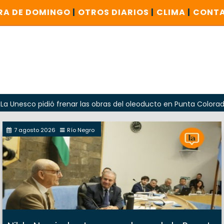
RA DE DOMINGO
|
OTROS DIARIOS
|
CLIMA
|
CONT
 pidió frenar las obras del oleoducto en Punta Colorada
7 agosto 2026
Río Negro