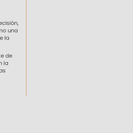
ecisión,
omo una
e la
te de
n la
las