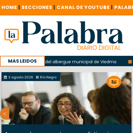
HOME
|
SECCIONES
|
CANAL DE YOUTUBE
|
PALAB
MAS LEIDOS
 la explosión del albergue municipal de Viedma
La Unesco
paña con un encuentro provincial en Roca
3 agosto 2026
Río Negro