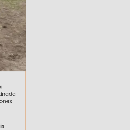
a
tinada
iones
is