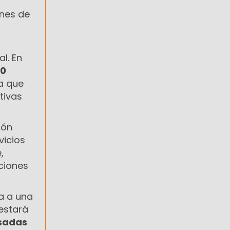
ones de
l. En
0
a que
tivas
lón
vicios
,
ciones
ta a una
 estará
sadas