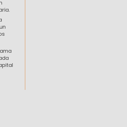
n
ria.
a
 un
os
grama
zada
apital