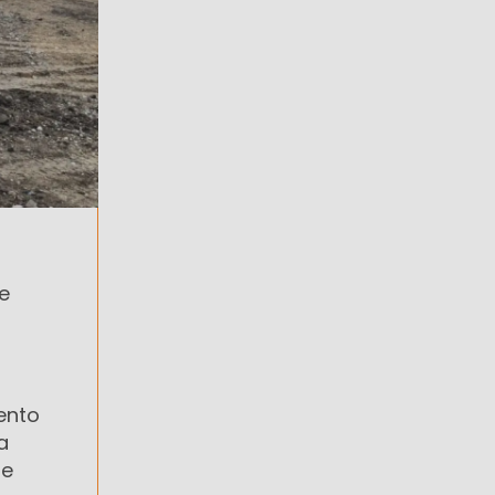
e
iento
La
ue