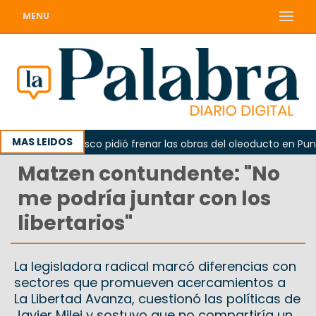
MENU
MAS LEIDOS
La Unesco pidió frenar las obras del oleoducto en Punta Co
Matzen contundente: "No
me podría juntar con los
libertarios"
La legisladora radical marcó diferencias con
sectores que promueven acercamientos a
La Libertad Avanza, cuestionó las políticas de
Javier Milei y sostuvo que no compartiría un