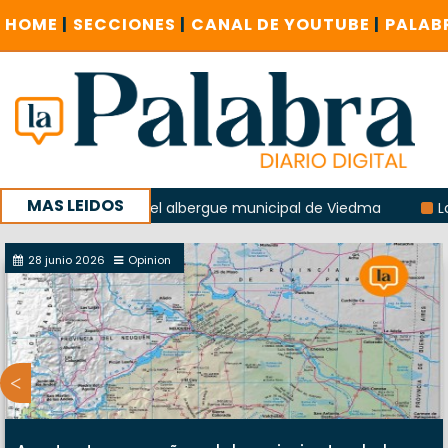
HOME
|
SECCIONES
|
CANAL DE YOUTUBE
|
PALAB
MAS LEIDOS
a explosión del albergue municipal de Viedma
La Unesco p
ña con un encuentro provincial en Roca
28 junio 2026
Opinion