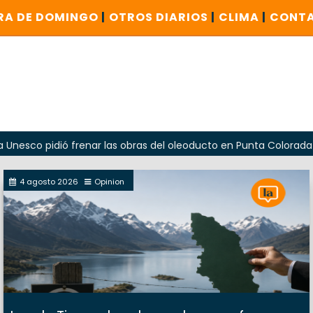
RA DE DOMINGO
|
OTROS DIARIOS
|
CLIMA
|
CONT
idió frenar las obras del oleoducto en Punta Colorada
Od
4 agosto 2026
Opinion