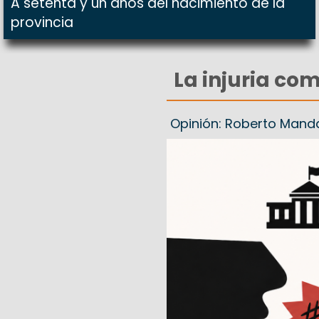
A setenta y un años del nacimiento de la
provincia
La injuria com
Opinión: Roberto Man