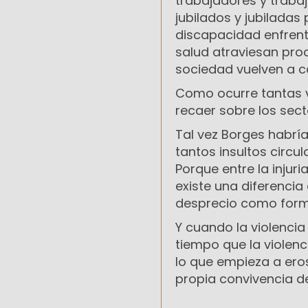
trabajadores y traba
jubilados y jubilada
discapacidad enfrenta
salud atraviesan pro
sociedad vuelven a ca
Como ocurre tantas ve
recaer sobre los sec
Tal vez Borges habrí
tantos insultos circul
Porque entre la injuri
existe una diferencia 
desprecio como form
Y cuando la violencia
tiempo que la violen
lo que empieza a eros
propia convivencia d