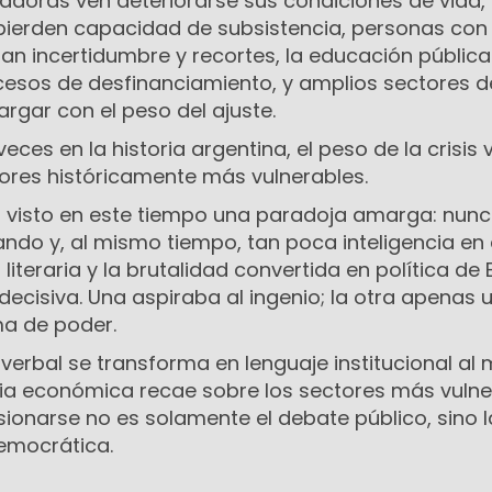
jadoras ven deteriorarse sus condiciones de vida,
s pierden capacidad de subsistencia, personas con
n incertidumbre y recortes, la educación pública 
cesos de desfinanciamiento, y amplios sectores d
rgar con el peso del ajuste.
ces en la historia argentina, el peso de la crisis 
tores históricamente más vulnerables.
a visto en este tiempo una paradoja amarga: nun
ando y, al mismo tiempo, tan poca inteligencia en e
a literaria y la brutalidad convertida en política de
decisiva. Una aspiraba al ingenio; la otra apenas ut
a de poder.
 verbal se transforma en lenguaje institucional al
cia económica recae sobre los sectores más vulne
ionarse no es solamente el debate público, sino l
emocrática.