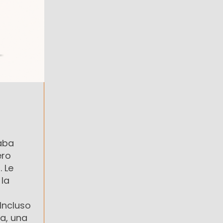
naba
ero
 Le
la
 Incluso
ia, una