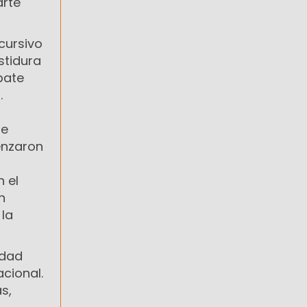
arte
cursivo
stidura
bate
.
de
menzaron
 el
n
 la
idad
cional.
s,