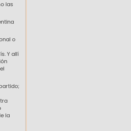
o las
entina
onal o
 Y allí
ión
el
partido;
tra
o
e la