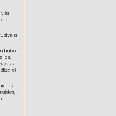
y la
e la
vuelve a
ca hubo
llos.
 Estado
iliza el
 mismo
rables,
a