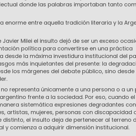
electual donde las palabras importaban tanto com
a enorme entre aquella tradición literaria y la Arg
Javier Milei el insulto dejó de ser un exceso ocasi
tación política para convertirse en una práctica
sde la máxima investidura institucional del país.
asgos más inquietantes del presente: la degradac
esde los márgenes del debate público, sino desde 
er.
l no representa únicamente a una persona o a un 
argentino frente a la sociedad. Por eso, cuando el
e manera sistemática expresiones degradantes con
es, artistas, mujeres, personas con discapacidad 
distinto, el insulto deja de pertenecer al terreno d
l y comienza a adquirir dimensión institucional.