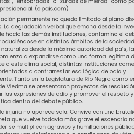
tas”, “ensobrados” o “zurdos de mierda” como p
 presidencial. (elpais.com)
tación permanente no queda limitado al plano dis
es. La degradación verbal que emana desde la inve
de hacia las demás instituciones, contamina el de
produciéndose en distintos ámbitos de la sociedad
naturaliza desde la máxima autoridad del país, la
 comienza a expandirse como una forma legítima 
nte a este clima social, distintas instituciones co
 orientadas a contrarrestar esa lógica de odio y
te. Tanto en la Legislatura de Río Negro como en
de Viedma se presentaron proyectos de resolució
 las expresiones de odio y promover el respeto y
ica dentro del debate público.
 la injuria no aparece sola. Convive con una brutal
creta que vuelve todavía más grave el escenario na
er se multiplican agravios y humillaciones pública