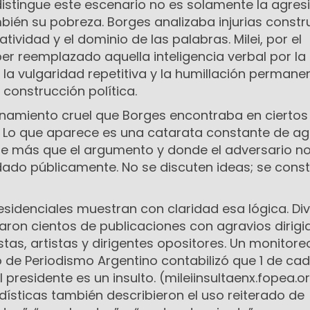
distingue este escenario no es solamente la agres
mbién su pobreza. Borges analizaba injurias constr
atividad y el dominio de las palabras. Milei, por el
er reemplazado aquella inteligencia verbal por la
 la vulgaridad repetitiva y la humillación permane
onstrucción política.
refinamiento cruel que Borges encontraba en ciertos
. Lo que aparece es una catarata constante de ag
le más que el argumento y donde el adversario no
dado públicamente. No se discuten ideas; se cons
esidenciales muestran con claridad esa lógica. Di
aron cientos de publicaciones con agravios dirigi
tas, artistas y dirigentes opositores. Un monitore
 de Periodismo Argentino contabilizó que 1 de ca
 presidente es un insulto. (mileiinsultaenx.fopea.o
dísticas también describieron el uso reiterado de