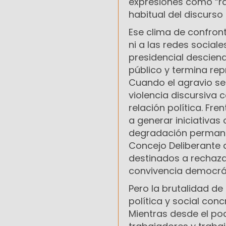
expresiones como “ra
habitual del discurso
Ese clima de confron
ni a las redes social
presidencial descien
público y termina re
Cuando el agravio se 
violencia discursiva
relación política. Fre
a generar iniciativas
degradación permanen
Concejo Deliberante 
destinados a rechazar
convivencia democrát
Pero la brutalidad de
política y social con
Mientras desde el pod