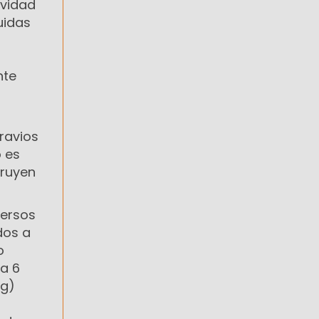
ividad
uidas
nte
ravios
 es
truyen
versos
dos a
o
da 6
rg)