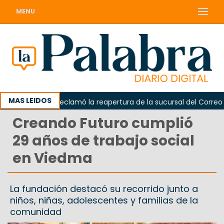
MENU
MAS LEIDOS
Odarda reclamó la reapertura de la sucursal del Correo Arge
Creando Futuro cumplió
29 años de trabajo social
en Viedma
La fundación destacó su recorrido junto a
niños, niñas, adolescentes y familias de la
comunidad