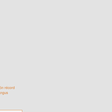
ón récord
Angus