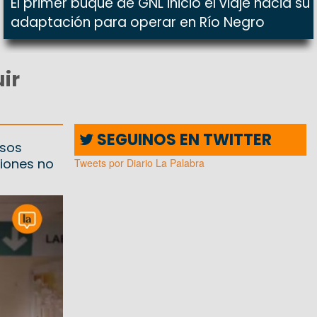
El primer buque de GNL inició el viaje hacia su
adaptación para operar en Río Negro
ir
SEGUINOS EN TWITTER
asos
iones no
Tweets por Diario La Palabra