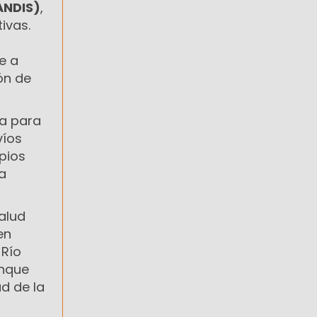
ANDIS)
,
ivas.
e a
ón de
ta para
víos
pios
a
Salud
en
 Río
unque
ad de la