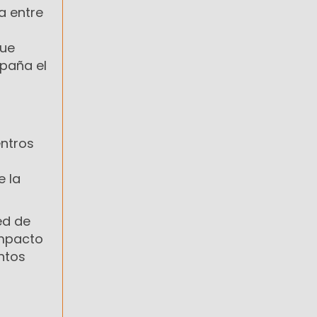
a entre
que
paña el
entros
e la
ed de
impacto
ntos