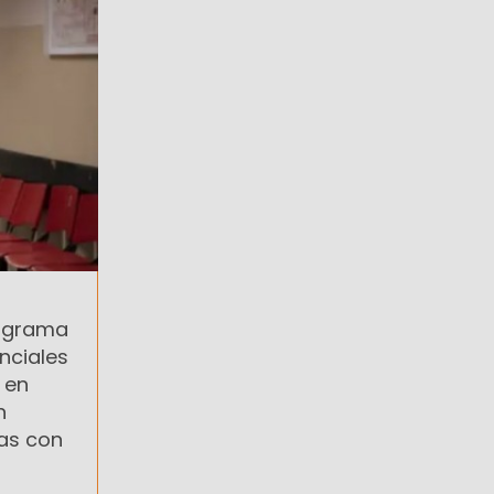
rograma
nciales
 en
n
nas con