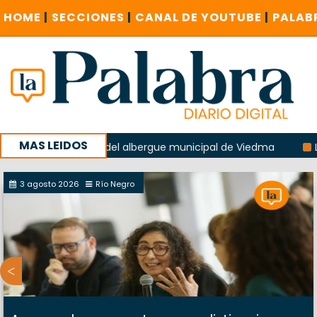
HOME
|
SECCIONES
|
CANAL DE YOUTUBE
|
PALAB
MAS LEIDOS
a explosión del albergue municipal de Viedma
La Unesco p
ña con un encuentro provincial en Roca
3 agosto 2026
Río Negro