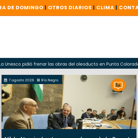
RA DE DOMINGO
|
OTROS DIARIOS
|
CLIMA
|
CONT
idió frenar las obras del oleoducto en Punta Colorada
Od
7 agosto 2026
Río Negro