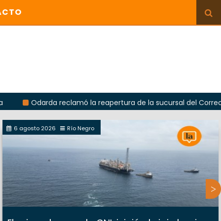
ACTO
arda reclamó la reapertura de la sucursal del Correo Argentino
6 agosto 2026
Río Negro