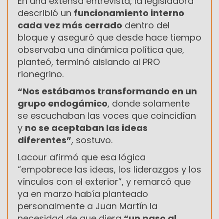
En una extensa entrevista, la legisladora
describió un
funcionamiento interno
cada vez más cerrado
dentro del
bloque y aseguró que desde hace tiempo
observaba una dinámica política que,
planteó, terminó aislando al PRO
rionegrino.
“Nos estábamos transformando en un
grupo endogámico
, donde solamente
se escuchaban las voces que coincidían
y
no se aceptaban las ideas
diferentes”
, sostuvo.
Lacour afirmó que esa lógica
“empobrece las ideas, los liderazgos y los
vínculos con el exterior”, y remarcó que
ya en marzo había planteado
personalmente a Juan Martín la
necesidad de que diera
“un paso al