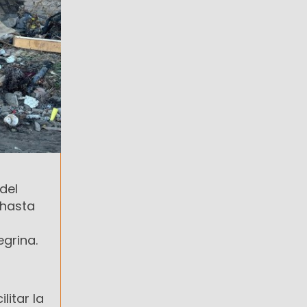
del
 hasta
egrina.
litar la