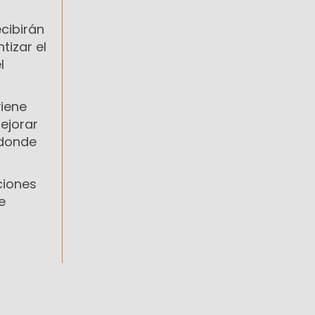
cibirán
tizar el
l
viene
mejorar
 donde
ciones
e