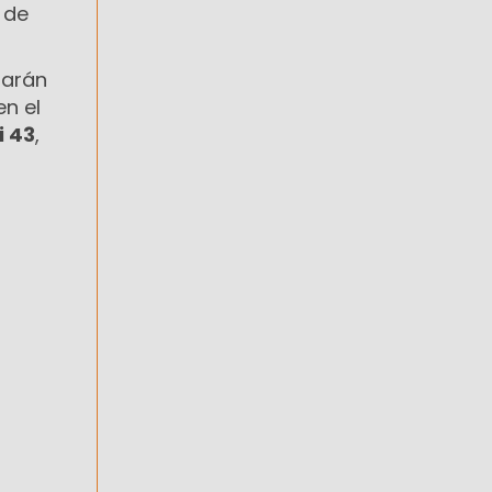
 de
tarán
en el
i 43
,