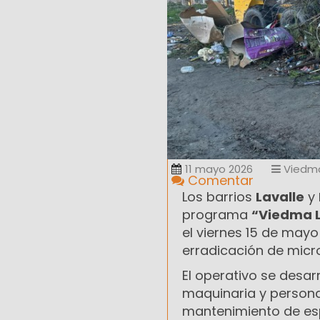
11 mayo 2026
Viedm
Comentar
Los barrios
Lavalle
y
programa
“Viedma 
el viernes 15 de may
erradicación de micro
El operativo se desar
maquinaria y persona
mantenimiento de espa