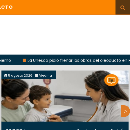
ACTO
La Unesco pidió frenar las obras del oleoducto en Punta Co
5 agosto 2026
Viedma