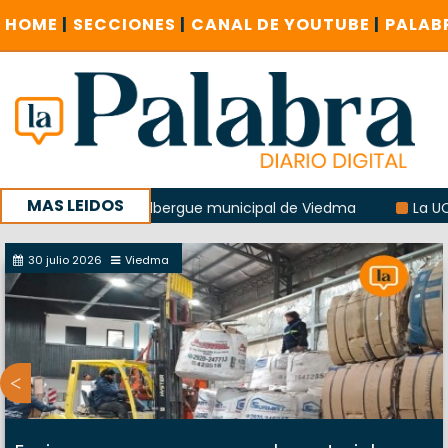
HOME
|
SECCIONES
|
CANAL DE YOUTUBE
|
PALAB
MAS LEIDOS
explosión del albergue municipal de Viedma
La UCR sosten
la sucursal del Correo Argentino en Sierra Grande
30 julio 2026
Viedma