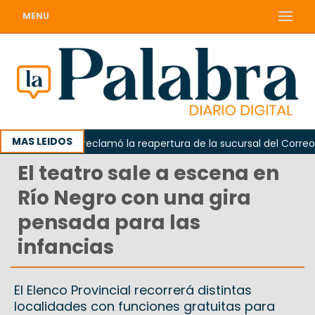
MENU
MAS LEIDOS
Odarda reclamó la reapertura de la sucursal del Correo Arg
El teatro sale a escena en
Río Negro con una gira
pensada para las
infancias
El Elenco Provincial recorrerá distintas
localidades con funciones gratuitas para