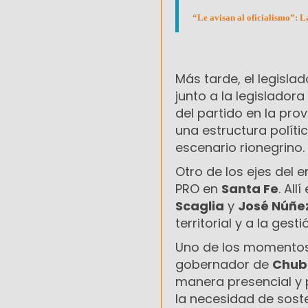
“Le avisan al oficialismo”: L
Más tarde, el legisla
junto a la legisladora
del partido en la pro
una estructura polític
escenario rionegrino.
Otro de los ejes del 
PRO en
Santa Fe
. Al
Scaglia
y
José Núñe
territorial y a la ges
Uno de los momentos 
gobernador de
Chub
manera presencial y p
la necesidad de sost