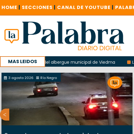
HOME
|
SECCIONES
|
CANAL DE YOUTUBE
|
PALAB
MAS LEIDOS
xplosión del albergue municipal de Viedma
La Unesco pidi
con un encuentro provincial en Roca
3 agosto 2026
Río Negro