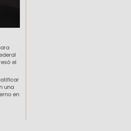
para
ederal
resó el
atificar
en una
ierno en