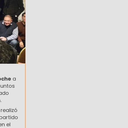
oche
a
puntos
mado
.
 realizó
 partido
en el