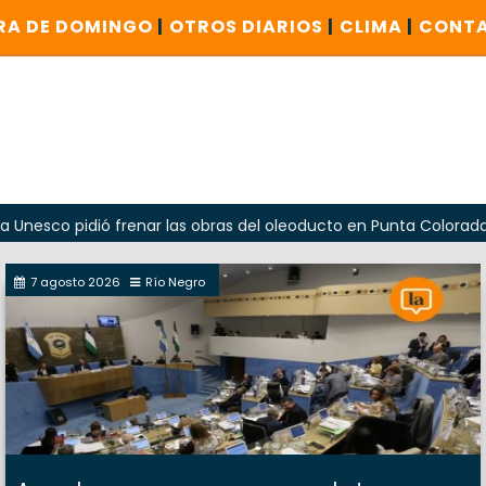
RA DE DOMINGO
|
OTROS DIARIOS
|
CLIMA
|
CONT
ó frenar las obras del oleoducto en Punta Colorada
Odar
7 agosto 2026
Río Negro