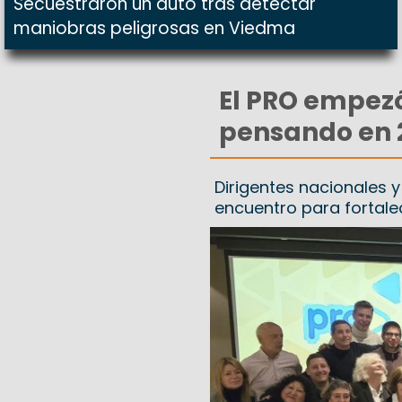
Secuestraron un auto tras detectar
maniobras peligrosas en Viedma
El PRO empezó
pensando en 
Dirigentes nacionales y
encuentro para fortalec