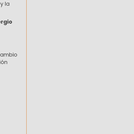
y la
ergio
 cambio
ión