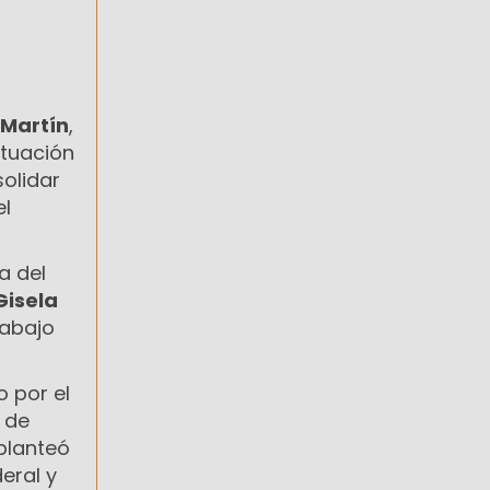
 Martín
,
situación
solidar
el
a del
Gisela
rabajo
 por el
r de
 planteó
eral y