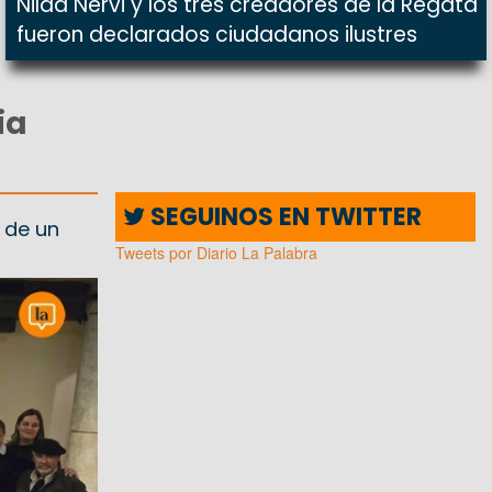
Nilda Nervi y los tres creadores de la Regata
fueron declarados ciudadanos ilustres
ia
SEGUINOS EN TWITTER
 de un
Tweets por Diario La Palabra