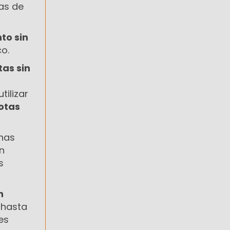
tas de
to sin
o.
tas sin
tilizar
otas
nas
n
s
n
 hasta
es