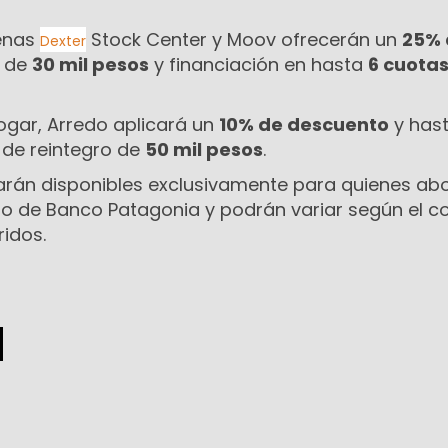
denas
Stock Center y Moov ofrecerán un
25% 
Dexter
e de
30 mil pesos
y financiación en hasta
6 cuotas
hogar, Arredo aplicará un
10% de descuento
y has
e de reintegro de
50 mil pesos
.
arán disponibles exclusivamente para quienes ab
ito de Banco Patagonia y podrán variar según el 
ridos.