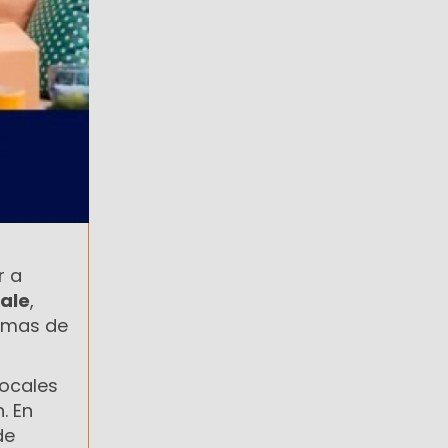
r a
Sale
,
ormas de
locales
. En
de