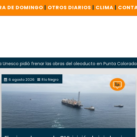
RA DE DOMINGO
|
OTROS DIARIOS
|
CLIMA
|
CONT
idió frenar las obras del oleoducto en Punta Colorada
Od
6 agosto 2026
Río Negro