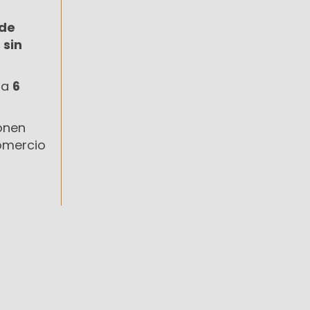
de
 sin
ta
6
onen
comercio