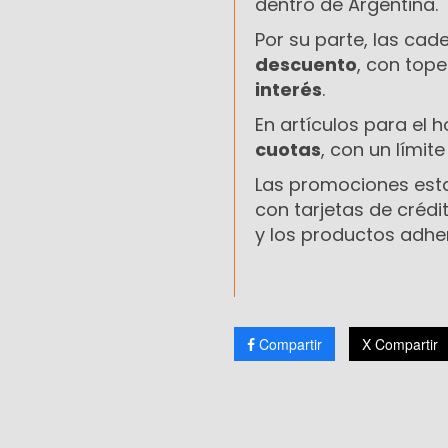
dentro de Argentina.
Por su parte, las ca
descuento
, con top
interés
.
En artículos para el 
cuotas
, con un límit
Las promociones est
con tarjetas de créd
y los productos adhe
Compartir
X Compartir