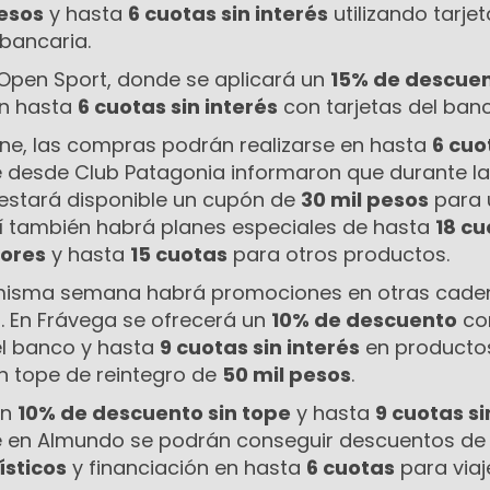
pesos
y hasta
6 cuotas sin interés
utilizando tarje
 bancaria.
Open Sport, donde se aplicará un
15% de descuen
en hasta
6 cuotas sin interés
con tarjetas del banc
ne, las compras podrán realizarse en hasta
6 cuo
e desde Club Patagonia informaron que durante la
estará disponible un cupón de
30 mil pesos
para u
Allí también habrá planes especiales de hasta
18 cu
sores
y hasta
15 cuotas
para otros productos.
misma semana habrá promociones en otras cade
. En Frávega se ofrecerá un
10% de descuento
co
el banco y hasta
9 cuotas sin interés
en producto
n tope de reintegro de
50 mil pesos
.
un
10% de descuento sin tope
y hasta
9 cuotas si
e en Almundo se podrán conseguir descuentos de
ísticos
y financiación en hasta
6 cuotas
para viaj