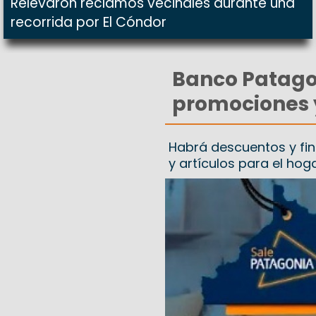
Relevaron reclamos vecinales durante una
recorrida por El Cóndor
Banco Patagon
promociones y
Habrá descuentos y fin
y artículos para el hog