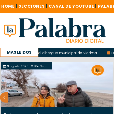
HOME
|
SECCIONES
|
CANAL DE YOUTUBE
|
PALAB
MAS LEIDOS
a explosión del albergue municipal de Viedma
La Unesco p
ña con un encuentro provincial en Roca
3 agosto 2026
Río Negro