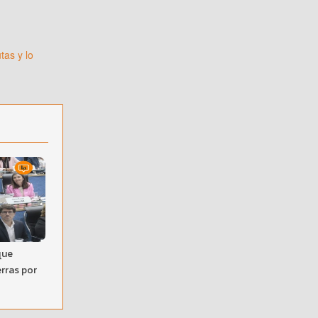
tas y lo
que
erras por