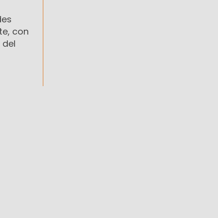
des
te, con
 del