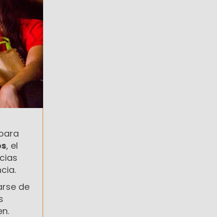
 para
os
, el
cias
cia.
arse de
s
en.