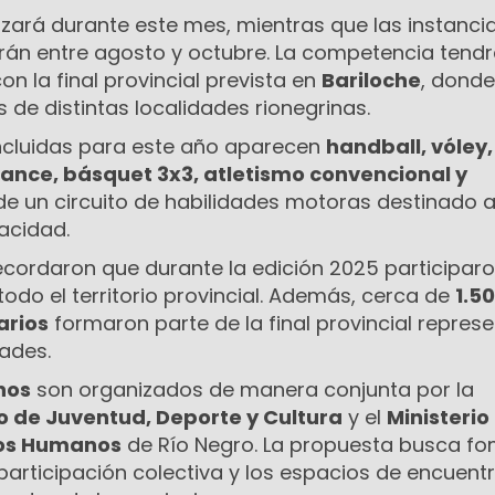
zará durante este mes, mientras que las instanci
arán entre agosto y octubre. La competencia tendr
on la final provincial prevista en
Bariloche
, donde
 de distintas localidades rionegrinas.
 incluidas para este año aparecen
handball, vóley,
dance, básquet 3x3, atletismo convencional y
e un circuito de habilidades motoras destinado 
acidad.
cordaron que durante la edición 2025 participar
todo el territorio provincial. Además, cerca de
1.5
arios
formaron parte de la final provincial repres
dades.
nos
son organizados de manera conjunta por la
o de Juventud, Deporte y Cultura
y el
Ministerio
hos Humanos
de Río Negro. La propuesta busca f
a participación colectiva y los espacios de encuent