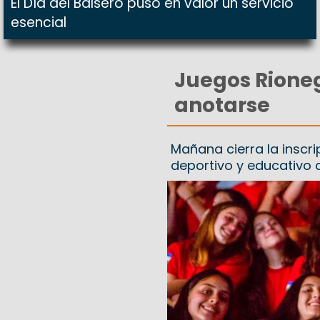
El Día del Balsero puso en valor un servicio
esencial
Juegos Rioneg
anotarse
Mañana cierra la inscr
deportivo y educativo q