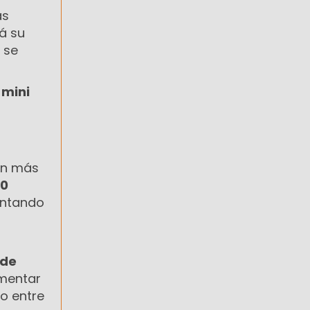
as
á su
 se
 mini
a
on más
00
entando
 de
omentar
ro entre