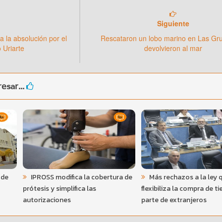
Siguiente
a la absolución por el
Rescataron un lobo marino en Las Gru
 Uriarte
devolvieron al mar
esar...
 de
IPROSS modifica la cobertura de
Más rechazos a la ley 
prótesis y simplifica las
flexibiliza la compra de ti
autorizaciones
parte de extranjeros