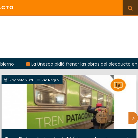
ACTO
La Unesco pidió frenar las obras del oleoducto en Punta Co
5 agosto 2026
Río Negro