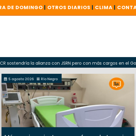
RA DE DOMINGO
|
OTROS DIARIOS
|
CLIMA
|
CONT
ría la alianza con JSRN pero con más cargos en el Gobierno
5 agosto 2026
Río Negro