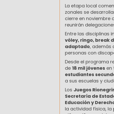
La etapa local comen
zonales se desarroll
cierre en noviembre c
reunirán delegaciones
Entre las disciplinas
vóley, ringo, break 
adaptado
, además d
personas con discap
Desde el programa re
de
18 mil jóvenes
en 
estudiantes secund
a sus escuelas y ciu
Los
Juegos Rionegri
Secretaría de Estad
Educación y Derec
la actividad física, l