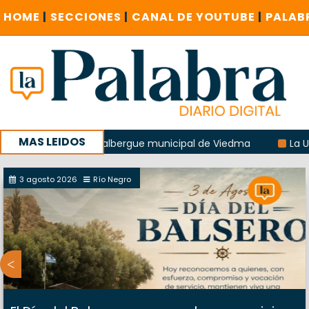
HOME
|
SECCIONES
|
CANAL DE YOUTUBE
|
PALAB
MAS LEIDOS
xplosión del albergue municipal de Viedma
La UCR sostend
a sucursal del Correo Argentino en Sierra Grande
3 agosto 2026
Río Negro