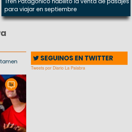
Tren Patagónico habilitó la venta de pasajes
para viajar en septiembre
ra
SEGUINOS EN TWITTER
ertamen
Tweets por Diario La Palabra