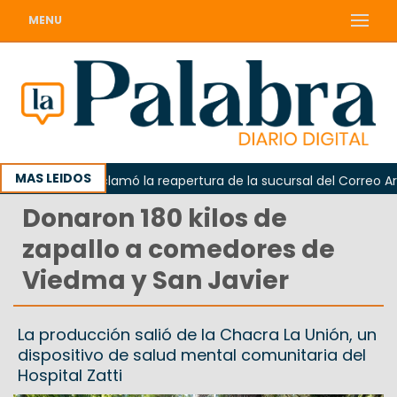
MENU
MAS LEIDOS
Odarda reclamó la reapertura de la sucursal del Correo Argent
Donaron 180 kilos de
zapallo a comedores de
Viedma y San Javier
La producción salió de la Chacra La Unión, un
dispositivo de salud mental comunitaria del
Hospital Zatti