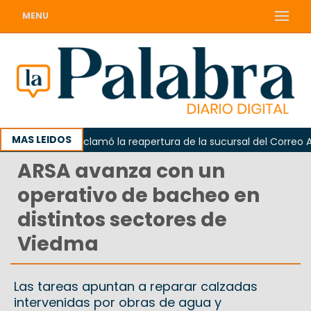
MENU
MAS LEIDOS
Odarda reclamó la reapertura de la sucursal del Correo Argen
ARSA avanza con un
operativo de bacheo en
distintos sectores de
Viedma
Las tareas apuntan a reparar calzadas
intervenidas por obras de agua y