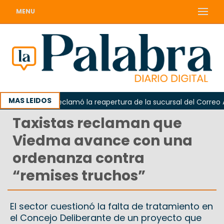
MENU
MAS LEIDOS
Odarda reclamó la reapertura de la sucursal del Correo Arge
Taxistas reclaman que
Viedma avance con una
ordenanza contra
“remises truchos”
El sector cuestionó la falta de tratamiento en
el Concejo Deliberante de un proyecto que