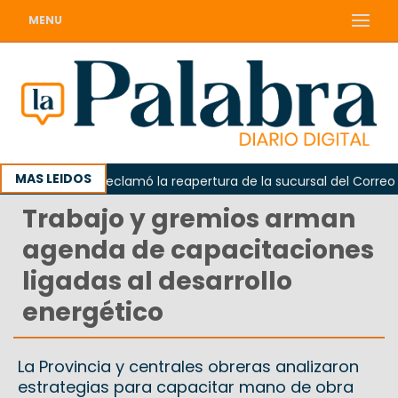
MENU
MAS LEIDOS
Odarda reclamó la reapertura de la sucursal del Correo Arge
Trabajo y gremios arman
agenda de capacitaciones
ligadas al desarrollo
energético
La Provincia y centrales obreras analizaron
estrategias para capacitar mano de obra