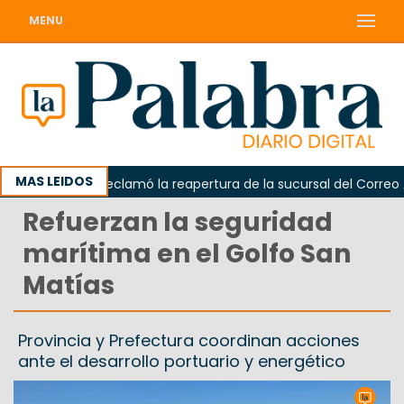
MENU
MAS LEIDOS
Odarda reclamó la reapertura de la sucursal del Correo Arge
Refuerzan la seguridad
marítima en el Golfo San
Matías
Provincia y Prefectura coordinan acciones
ante el desarrollo portuario y energético