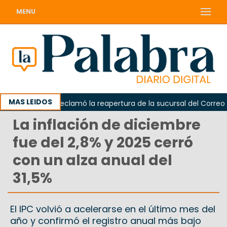
MENU
MAS LEIDOS
Odarda reclamó la reapertura de la sucursal del Correo Arge
La inflación de diciembre
fue del 2,8% y 2025 cerró
con un alza anual del
31,5%
El IPC volvió a acelerarse en el último mes del
año y confirmó el registro anual más bajo