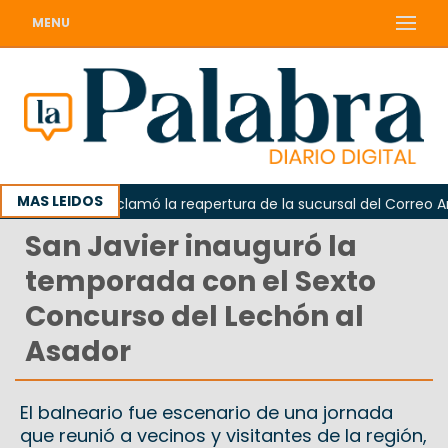
MENU
MAS LEIDOS
Odarda reclamó la reapertura de la sucursal del Correo Argent
San Javier inauguró la
temporada con el Sexto
Concurso del Lechón al
Asador
El balneario fue escenario de una jornada
que reunió a vecinos y visitantes de la región,