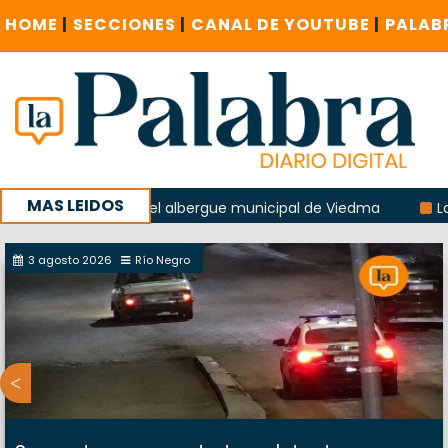
HOME
|
SECCIONES
|
CANAL DE YOUTUBE
|
PALAB
MAS LEIDOS
 explosión del albergue municipal de Viedma
La Unesco pi
a con un encuentro provincial en Roca
3 agosto 2026
Río Negro