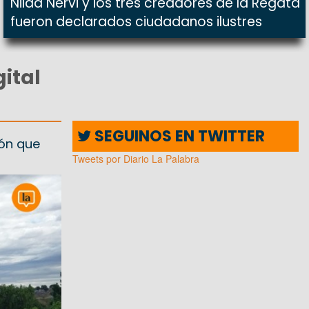
Nilda Nervi y los tres creadores de la Regata
fueron declarados ciudadanos ilustres
gital
SEGUINOS EN TWITTER
ión que
Tweets por Diario La Palabra