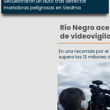
Secuestraron un auto tras detectar
maniobras peligrosas en Viedma
Río Negro acel
de videovigil
En una recorrida por e
supera los 12 millones 