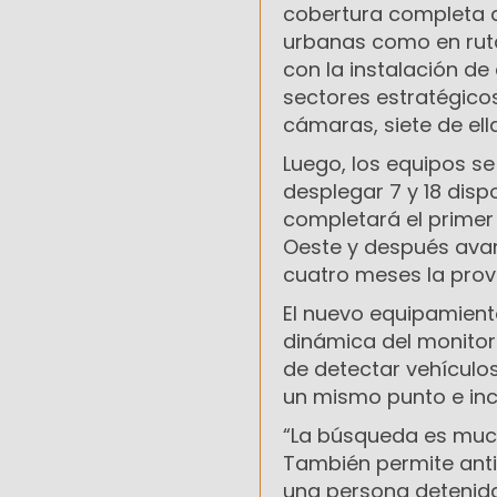
cobertura completa d
urbanas como en rut
con la instalación de 
sectores estratégicos
cámaras, siete de ell
Luego, los equipos se
desplegar 7 y 18 disp
completará el primer 
Oeste y después avan
cuatro meses la provi
El nuevo equipamient
dinámica del monitore
de detectar vehículo
un mismo punto e incl
“La búsqueda es much
También permite anti
una persona detenida 