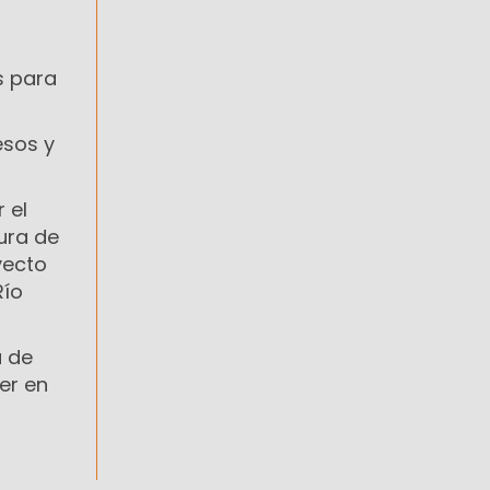
s para
esos y
 el
ura de
yecto
Río
a de
er en