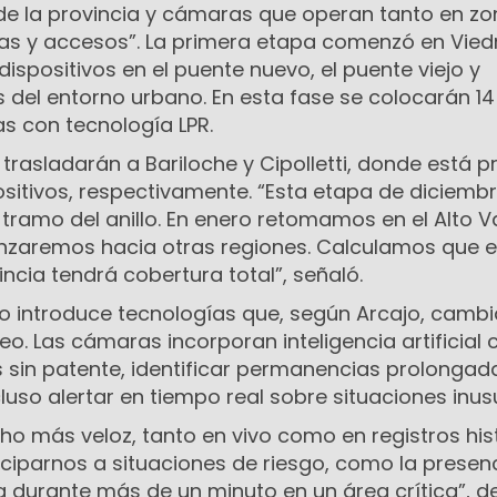
e la provincia y cámaras que operan tanto en z
as y accesos”. La primera etapa comenzó en Vie
dispositivos en el puente nuevo, el puente viejo y
 del entorno urbano. En esta fase se colocarán 14
as con tecnología LPR.
 trasladarán a Bariloche y Cipolletti, donde está p
ositivos, respectivamente. “Esta etapa de diciemb
tramo del anillo. En enero retomamos en el Alto Va
zaremos hacia otras regiones. Calculamos que e
ncia tendrá cobertura total”, señaló.
o introduce tecnologías que, según Arcajo, cambi
o. Las cámaras incorporan inteligencia artificial
s sin patente, identificar permanencias prolongad
uso alertar en tiempo real sobre situaciones inus
o más veloz, tanto en vivo como en registros hist
ciparnos a situaciones de riesgo, como la presen
durante más de un minuto en un área crítica”, de