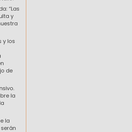
da: “Las
lta y
muestra
 y los
a
en
jo de
nsivo.
bre la
da
e la
 serán