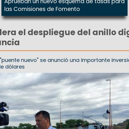
Aprueban un nuevo esquema de tasas para
las Comisiones de Fomento
era el despliegue del anillo di
ancia
l "puente nuevo" se anunció una importante invers
de dólares