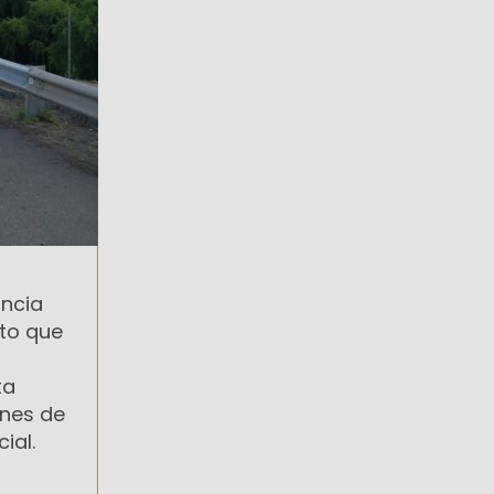
incia
cto que
ta
ones de
ial.