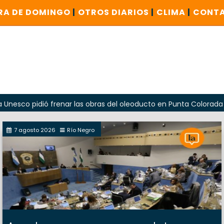
RA DE DOMINGO
|
OTROS DIARIOS
|
CLIMA
|
CONT
dió frenar las obras del oleoducto en Punta Colorada
Oda
7 agosto 2026
Río Negro