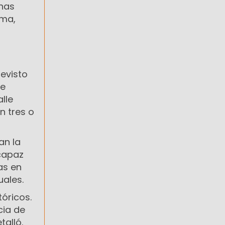
onas
dma,
revisto
re
lle
n tres o
an la
 capaz
as en
uales.
óricos.
cia de
talló.