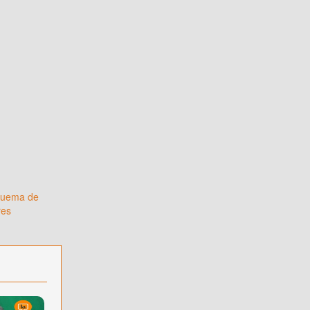
squema de
res