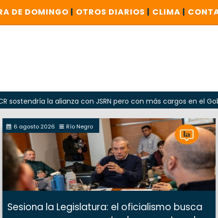
RA DE DOMINGO
|
OTROS DIARIOS
|
CLIMA
|
CONT
dría la alianza con JSRN pero con más cargos en el Gobierno
6 agosto 2026
Río Negro
Sesiona la Legislatura: el oficialismo busca