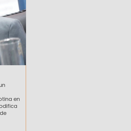
un
otina en
odifica
 de