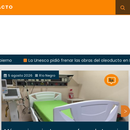
ACTO
La Unesco pidió frenar las obras del oleoducto en Punta Co
5 agosto 2026
Río Negro