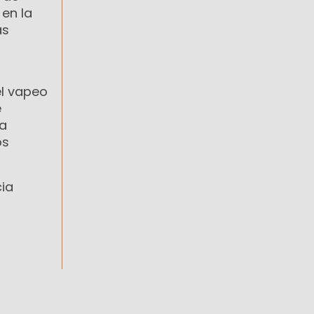
en la
as
el vapeo
e
la
os
cia