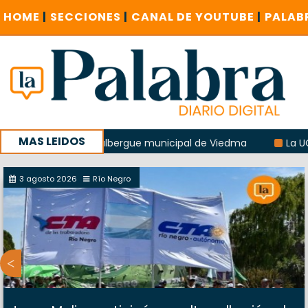
HOME
|
SECCIONES
|
CANAL DE YOUTUBE
|
PALAB
MAS LEIDOS
explosión del albergue municipal de Viedma
La UCR sosten
a sucursal del Correo Argentino en Sierra Grande
3 agosto 2026
Río Negro