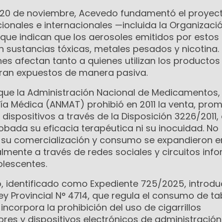
l 20 de noviembre, Acevedo fundamentó el proyec
ionales e internacionales —incluida la Organizaci
 que indican que los aerosoles emitidos por estos
n sustancias tóxicas, metales pesados y nicotina
nes afectan tanto a quienes utilizan los producto
ran expuestos de manera pasiva.
ó que la Administración Nacional de Medicamentos,
ía Médica (ANMAT) prohibió en 2011 la venta, pro
dispositivos a través de la Disposición 3226/2011,
bada su eficacia terapéutica ni su inocuidad. No
 su comercialización y consumo se expandieron e
lmente a través de redes sociales y circuitos inf
lescentes.
, identificado como Expediente 725/2025, introd
ey Provincial N° 4714, que regula el consumo de t
incorpora la prohibición del uso de cigarrillos
res y dispositivos electrónicos de administración