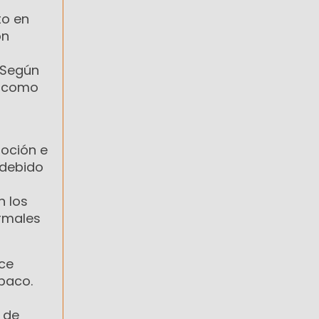
to en
ón
. Según
s como
moción e
 debido
n los
ormales
uce
abaco.
 de