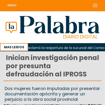
MENU
MAS LEIDOS
Odarda reclamó la reapertura de la sucursal del Correo Arg
Inician investigación penal
por presunta
defraudación al IPROSS
Dos mujeres fueron imputadas por presentar
documentación apócrifa y generar un
perjuicio a la obra social provincial