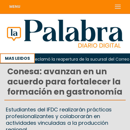
MENU
MAS LEIDOS
Odarda reclamó la reapertura de la sucursal del Correo Arge
Conesa: avanzan en un
acuerdo para fortalecer la
formación en gastronomía
Estudiantes del IFDC realizarán prácticas
profesionalizantes y colaborarán en
actividades vinculadas a la producción
regional