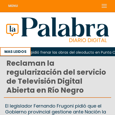
MENU
MAS LEIDOS
La Unesco pidió frenar las obras del oleoducto en Punta Colo
Reclaman la
regularización del servicio
de Televisión Digital
Abierta en Río Negro
El legislador Fernando Frugoni pidió que el
Gobierno provincial gestione ante Nación la