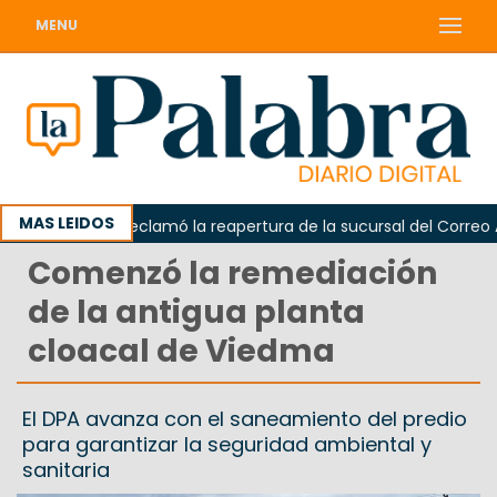
MENU
MAS LEIDOS
Odarda reclamó la reapertura de la sucursal del Correo Arge
Comenzó la remediación
de la antigua planta
cloacal de Viedma
El DPA avanza con el saneamiento del predio
para garantizar la seguridad ambiental y
sanitaria