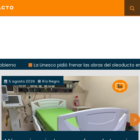
ACTO
La Unesco pidió frenar las obras del oleoducto en Punta C
5 agosto 2026
Río Negro