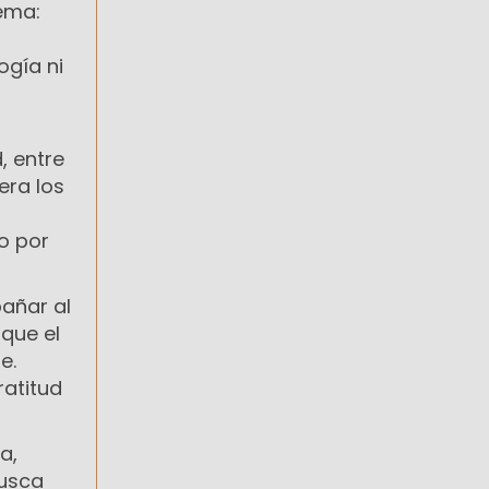
ema:
ogía ni
, entre
era los
o por
añar al
que el
e.
ratitud
a,
busca