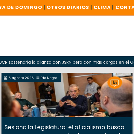
RA DE DOMINGO
|
OTROS DIARIOS
|
CLIMA
|
CONT
ndría la alianza con JSRN pero con más cargos en el Gobierno
6 agosto 2026
Río Negro
Sesiona la Legislatura: el oficialismo busca