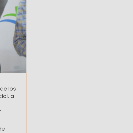
de los
ial, a
y
de