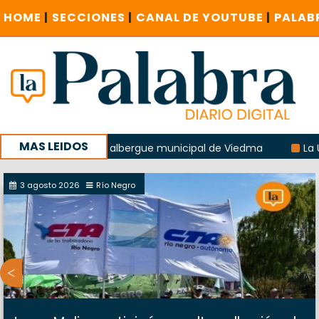
HOME
|
SECCIONES
|
CANAL DE YOUTUBE
|
PALAB
MAS LEIDOS
 explosión del albergue municipal de Viedma
La UCR soste
la sucursal del Correo Argentino en Sierra Grande
3 agosto 2026
Río Negro