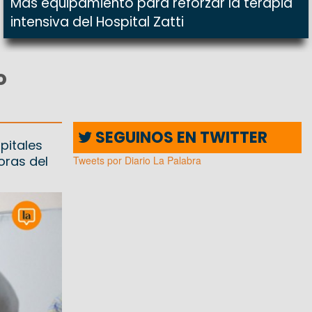
Más equipamiento para reforzar la terapia
intensiva del Hospital Zatti
o
SEGUINOS EN TWITTER
pitales
oras del
Tweets por Diario La Palabra