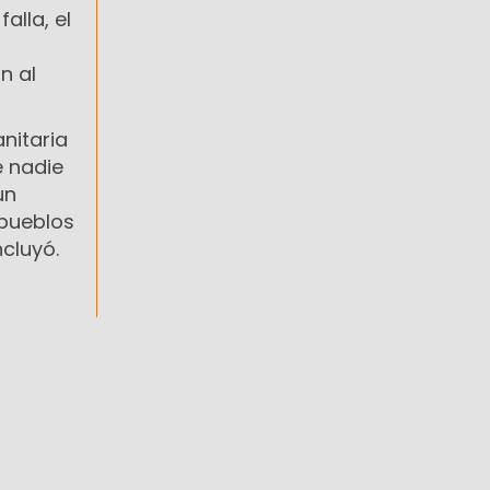
alla, el
n al
anitaria
e nadie
un
 pueblos
cluyó.