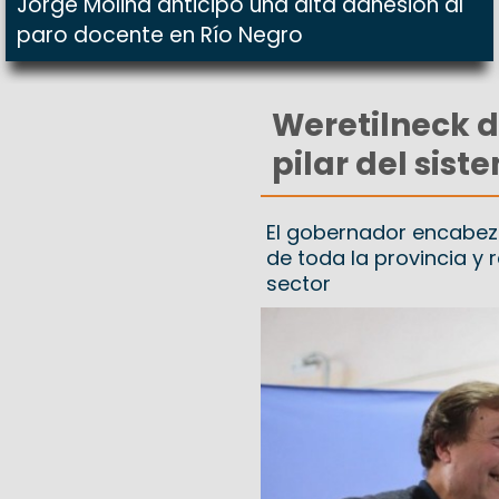
Jorge Molina anticipó una alta adhesión al
paro docente en Río Negro
Weretilneck d
pilar del sis
El gobernador encabezó
de toda la provincia y
sector