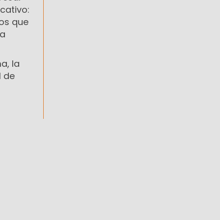
cativo:
nos que
la
a, la
1 de