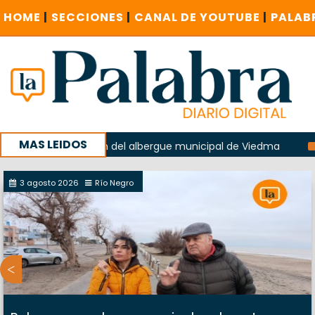
HOME
|
SECCIONES
|
CANAL DE YOUTUBE
|
PALAB
MAS LEIDOS
n la explosión del albergue municipal de Viedma
La Unesc
paña con un encuentro provincial en Roca
3 agosto 2026
Río Negro