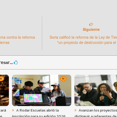
Siguiente
dma contra la reforma
Soria calificó la reforma de la Ley de Ti
ierras
"un proyecto de destrucción para el
esar...
cará
A Rodar Escuelas abrió la
Avanzan los proyectos
de
inscripción para su edición 2026
distinguir a referentes de