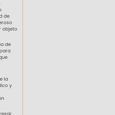
s
o
d de
eroso
r objeto
ia de
 para
que
e la
lico y
ón
resar