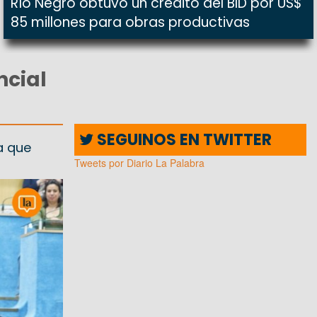
Río Negro obtuvo un crédito del BID por US$
85 millones para obras productivas
ncial
SEGUINOS EN TWITTER
a que
Tweets por Diario La Palabra