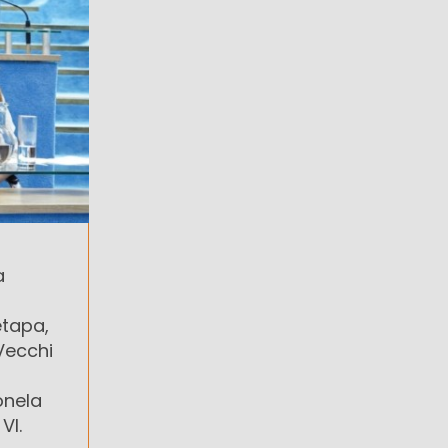
a
etapa,
Vecchi
onela
VI.