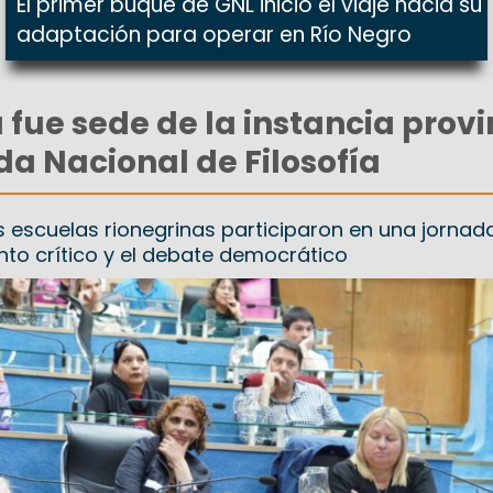
El primer buque de GNL inició el viaje hacia su
adaptación para operar en Río Negro
 fue sede de la instancia provi
da Nacional de Filosofía
as escuelas rionegrinas participaron en una jornad
to crítico y el debate democrático