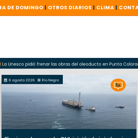
RA DE DOMINGO
|
OTROS DIARIOS
|
CLIMA
|
CONT
o pidió frenar las obras del oleoducto en Punta Colorada
6 agosto 2026
Río Negro