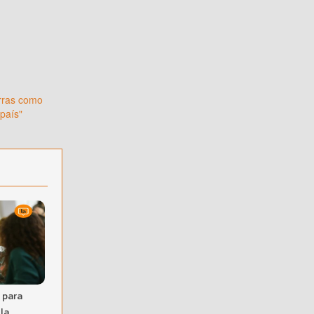
erras como
 país"
 para
 la