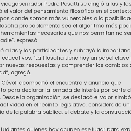
 vicegobernador Pedro Pesatti se dirigió a las y lo
 el valor del pensamiento filosófico en el context
empos donde somos más vulnerables a la posibilida
filosofía probablemente sea el algoritmo más pod
 herramientas necesarias que nos permitan no se
adie”, expresó.
tó a las y los participantes y subrayó la importanc
 educativos. “La filosofía tiene hoy un papel clave
ar nuevas respuestas y comprender los cambios 
ad”, agregó.
el Cévoli acompañó el encuentro y anunció que
o para declarar la jornada de interés por parte d
a. Desde la organización, se destacó el valor simbó
a actividad en el recinto legislativo, considerado un
a de la palabra pública, el debate y la construcci
estudiantes quienes hoy ocupen ese lugar para exp