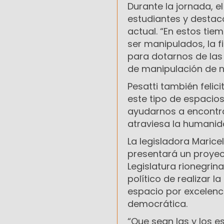
Durante la jornada, el
estudiantes y destacó
actual. “En estos ti
ser manipulados, la 
para dotarnos de las
de manipulación de n
Pesatti también felici
este tipo de espacios
ayudarnos a encontr
atraviesa la humanid
La legisladora Maric
presentará un proyect
Legislatura rionegrin
político de realizar l
espacio por excelenci
democrática.
“Que sean las y los 