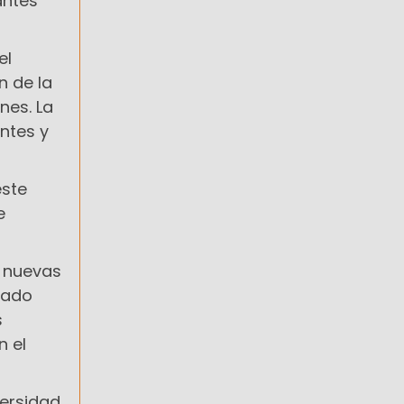
antes
el
n de la
nes. La
ntes y
este
e
r nuevas
tado
s
n el
versidad