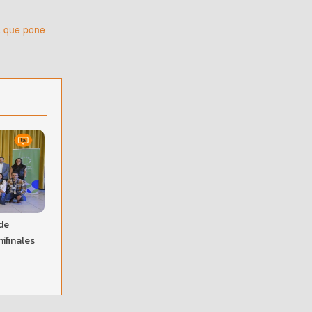
a que pone
de
ifinales