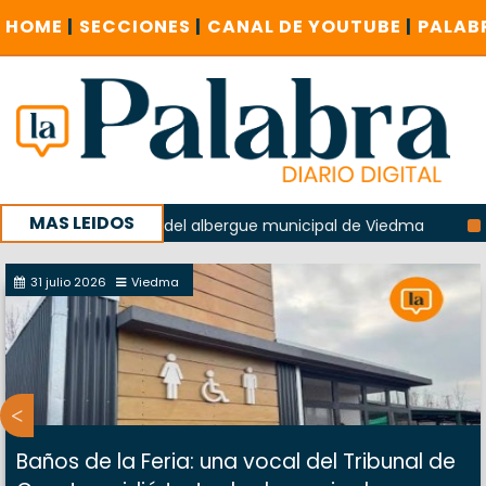
HOME
|
SECCIONES
|
CANAL DE YOUTUBE
|
PALAB
MAS LEIDOS
 la explosión del albergue municipal de Viedma
La Unesco
paña con un encuentro provincial en Roca
31 julio 2026
Viedma
Baños de la Feria: una vocal del Tribunal de