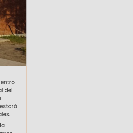
Centro
l del
a
 estará
les.
la