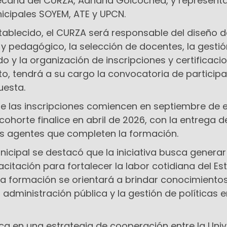
decana del CURZA, Adriana Goicochea, y represent
icipales SOYEM, ATE y UPCN.
tablecido, el CURZA será responsable del diseño d
 pedagógico, la selección de docentes, la gestió
 y la organización de inscripciones y certificacio
to, tendrá a su cargo la convocatoria de participa
uesta.
e las inscripciones comiencen en septiembre de 
cohorte finalice en abril de 2026, con la entrega d
los agentes que completen la formación.
nicipal se destacó que la iniciativa busca genera
itación para fortalecer la labor cotidiana del Es
 la formación se orientará a brindar conocimiento
 administración pública y la gestión de políticas e
ca en una estrategia de cooperación entre la Uni